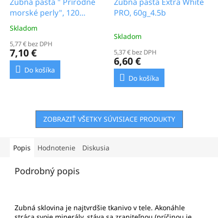
Zubná pasta " Prírodné
Zubná pasta Extra White
morské perly", 120
PRO, 60g_4.5b
g_3.9b
Skladom
Priemerné
Skladom
hodnotenie
5,77 € bez DPH
produktu
7,10 €
5,37 € bez DPH
je
6,60 €
4,0
Do košíka
z
Do košíka
5
hviezdičiek.
ZOBRAZIŤ VŠETKY SÚVISIACE PRODUKTY
Popis
Hodnotenie
Diskusia
Podrobný popis
Zubná sklovina je najtvrdšie tkanivo v tele. Akonáhle
stráca svoje minerály, stáva sa zraniteľnou (príčinou je