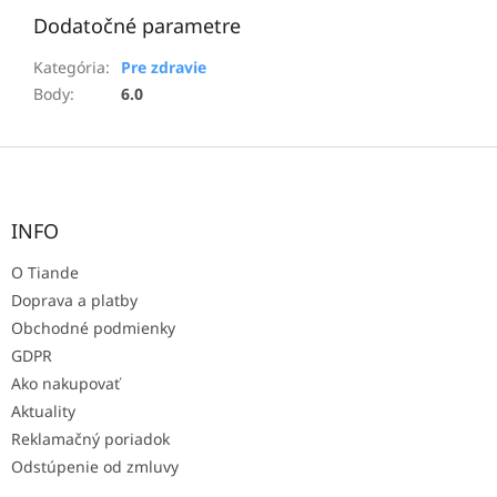
Dodatočné parametre
Kategória
:
Pre zdravie
Body
:
6.0
Z
á
p
ä
INFO
t
O Tiande
i
e
Doprava a platby
Obchodné podmienky
GDPR
Ako nakupovať
Aktuality
Reklamačný poriadok
Odstúpenie od zmluvy