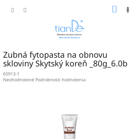
Prejsť
NÁKU
na
obsah
KOŠÍK
Zubná fytopasta na obnovu
skloviny Skytský koreň _80g_6.0b
65913-1
Priemerné
Neohodnotené
Podrobnosti hodnotenia
hodnotenie
produktu
je
0,0
z
5
hviezdičiek.