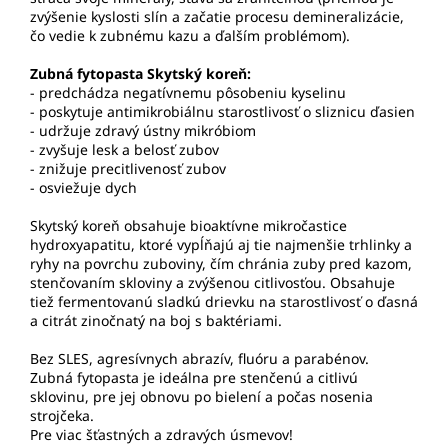
zvýšenie kyslosti slín a začatie procesu demineralizácie,
čo vedie k zubnému kazu a ďalším problémom).
Zubná fytopasta Skytský koreň:
- predchádza negatívnemu pôsobeniu kyselinu
- poskytuje antimikrobiálnu starostlivosť o sliznicu ďasien
- udržuje zdravý ústny mikróbiom
- zvyšuje lesk a belosť zubov
- znižuje precitlivenosť zubov
- osviežuje dych
Skytský koreň obsahuje bioaktívne mikročastice
hydroxyapatitu, ktoré vypĺňajú aj tie najmenšie trhlinky a
ryhy na povrchu zuboviny, čím chránia zuby pred kazom,
stenčovaním skloviny a zvýšenou citlivosťou. Obsahuje
tiež fermentovanú sladkú drievku na starostlivosť o ďasná
a citrát zinočnatý na boj s baktériami.
Bez SLES, agresívnych abrazív, fluóru a parabénov.
Zubná fytopasta je ideálna pre stenčenú a citlivú
sklovinu, pre jej obnovu po bielení a počas nosenia
strojčeka.
Pre viac šťastných a zdravých úsmevov!