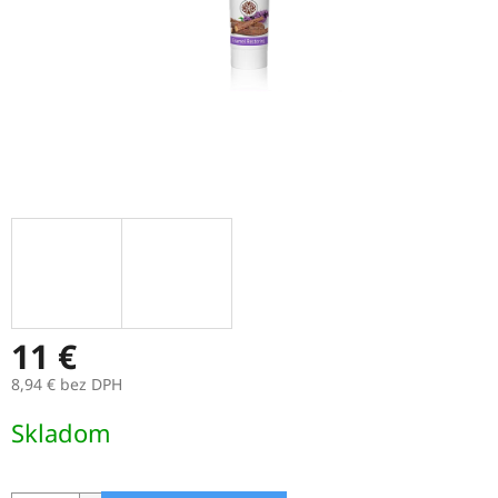
11 €
8,94 € bez DPH
Jednotková
Skladom
cena: