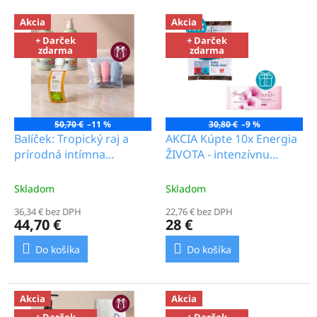
o
Akcia
Akcia
č
+ Darček
+ Darček
n
zdarma
zdarma
o
s
ť
50,70 €
–11 %
30,80 €
–9 %
p
Balíček: Tropický raj a
AKCIA Kúpte 10x Energia
r
prírodná intímna
ŽIVOTA - intenzívnu
e
ochrana_24.3b
dennu vložku a ako
DARČEK dostanete Jemná
z
Skladom
Skladom
staroslivosť - intímna
d
36,34 € bez DPH
22,76 € bez DPH
denná hygienická vložka
44,70 €
28 €
r
(1 ks) _15.0b
a
Do košíka
Do košíka
v
i
Akcia
Akcia
e
+ Darček
+ Darček