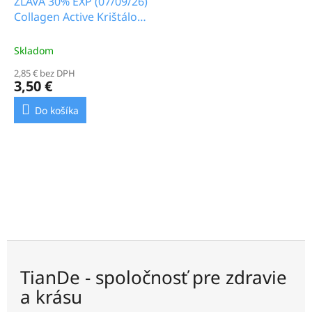
ZĽAVA 30% EXP (07/09/26)
Collagen Active Krištálová
kolagénová maska na
očné viečka_3.3b
Skladom
2,85 € bez DPH
3,50 €
Do košíka
TianDe - spoločnosť pre zdravie
a krásu