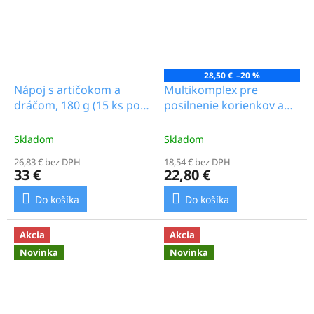
28,50 €
–20 %
Nápoj s artičokom a
Multikomplex pre
dráčom, 180 g (15 ks po
posilnenie korienkov a
12 g)_16.0b
rast vlasov Ženšen, 100
ml_18.0b
Skladom
Skladom
26,83 € bez DPH
18,54 € bez DPH
33 €
22,80 €
Do košíka
Do košíka
Akcia
Akcia
Novinka
Novinka