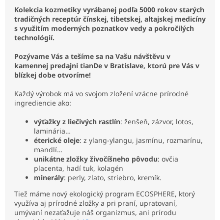
Kolekcia kozmetiky vyrábanej podľa 5000 rokov starých
tradičných receptúr čínskej, tibetskej, altajskej medicíny
s využitím moderných poznatkov vedy a pokročilých
technológií.
Pozývame Vás a tešíme sa na Vašu návštěvu v
kamennej predajni tianDe v Bratislave, ktorú pre Vás v
blízkej dobe otvoríme!
Každý výrobok má vo svojom zložení vzácne prírodné
ingrediencie ako:
výťažky z liečivých rastlín
: ženšeň, zázvor, lotos,
laminária…
éterické oleje
: z ylang-ylangu, jasmínu, rozmarínu,
mandlí…
unikátne zložky živočíšneho pôvodu
: ovčia
placenta, hadí tuk, kolagén
minerály
: perly, zlato, striebro, kremík.
Tiež máme nový ekologický program ECOSPHERE, ktorý
využíva aj prírodné zložky a pri praní, upratovaní,
umývaní nezaťažuje náš organizmus, ani prírodu