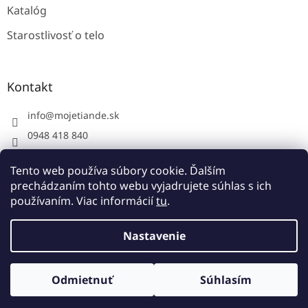
Katalóg
Starostlivosť o telo
Kontakt
info
@
mojetiande.sk
0948 418 840
Facebook
Tento web používa súbory cookie. Ďalším
instagram - mojetiande
prechádzaním tohto webu vyjadrujete súhlas s ich
používaním. Viac informácií
tu
.
Vytvoril Shoptet
Nastavenie
Copyright 2026
Moje TianDe Bratislava
. Všetky práva
Odmietnuť
Súhlasím
vyhradené.