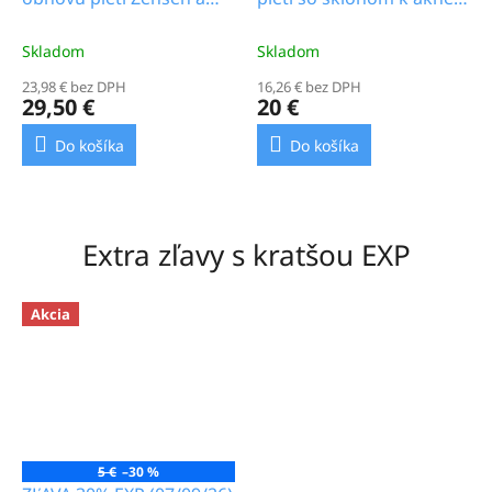
orchidea, 50 g_23.5b
Palina a pupočník ázijský,
30 g_12.5b
Skladom
Skladom
23,98 € bez DPH
16,26 € bez DPH
29,50 €
20 €
Do košíka
Do košíka
Extra zľavy s kratšou EXP
Akcia
5 €
–30 %