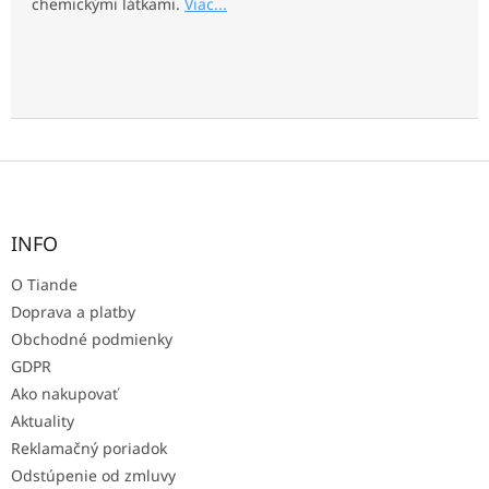
chemickými látkami.
Viac...
Z
á
p
ä
INFO
t
O Tiande
i
e
Doprava a platby
Obchodné podmienky
GDPR
Ako nakupovať
Aktuality
Reklamačný poriadok
Odstúpenie od zmluvy