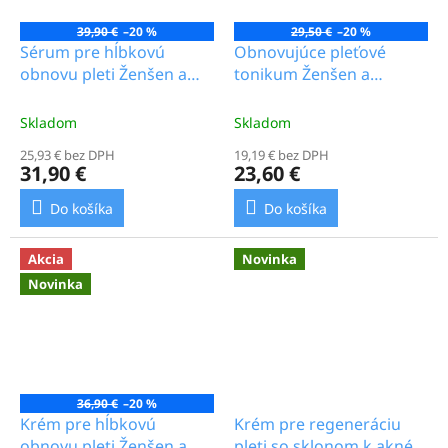
39,90 €
–20 %
29,50 €
–20 %
Sérum pre hĺbkovú
Obnovujúce pleťové
obnovu pleti Ženšen a
tonikum Ženšen a
fytoextrakty, 30 ml_25.0b
pivonka, 100 ml_19.0b
Skladom
Skladom
25,93 € bez DPH
19,19 € bez DPH
31,90 €
23,60 €
Do košíka
Do košíka
Akcia
Novinka
Novinka
36,90 €
–20 %
Krém pre hĺbkovú
Krém pre regeneráciu
obnovu pleti Ženšen a
pleti so sklonom k akné