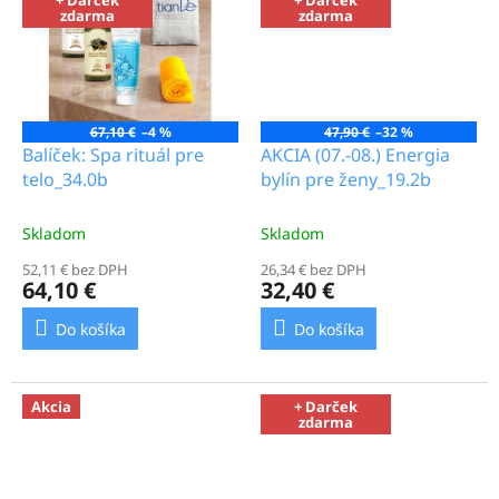
a
zdarma
zdarma
k
r
á
67,10 €
–4 %
47,90 €
–32 %
s
Balíček: Spa rituál pre
AKCIA (07.-08.) Energia
u
telo_34.0b
bylín pre ženy_19.2b
Skladom
Skladom
52,11 € bez DPH
26,34 € bez DPH
64,10 €
32,40 €
Do košíka
Do košíka
Akcia
+ Darček
zdarma