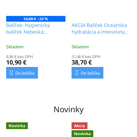
14,50 €
–24 %
Balíček: Hygienický
AKCIA Balíček Oceánska
balíček Nebeská
hydratácia a intenzívny
bavlna_7.9b
lifting_25.1b
Skladom
Skladom
8,86 € bez DPH
31,46 € bez DPH
10,90 €
38,70 €
Do košíka
Do košíka
Novinky
Novinka
Akcia
Novinka