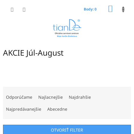
Prejsť
NÁKU
na
Body: 0
obsah
KOŠÍK
AKCIE Júl-August
R
a
Odporúčame
Najlacnejšie
Najdrahšie
d
e
Najpredávanejšie
Abecedne
n
i
e
OTVORIŤ FILTER