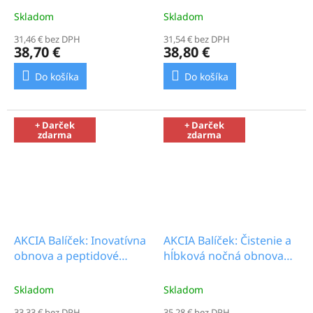
Skladom
Skladom
31,46 € bez DPH
31,54 € bez DPH
38,70 €
38,80 €
Do košíka
Do košíka
+ Darček
+ Darček
zdarma
zdarma
AKCIA Balíček: Inovatívna
AKCIA Balíček: Čistenie a
obnova a peptidové
hĺbková nočná obnova
omladenie_29.0b
mikrobiómu_22.8b
Skladom
Skladom
33,33 € bez DPH
35,28 € bez DPH