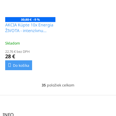
30,80 €
–9 %
AKCIA Kúpte 10x Energia
ŽIVOTA - intenzívnu
dennu vložku a ako
DARČEK dostanete Jemná
Skladom
staroslivosť - intímna
22,76 € bez DPH
denná hygienická vložka
28 €
(1 ks) _15.0b
Do košíka
35
položiek celkom
O
v
l
Z
á
á
d
p
a
ä
INFO