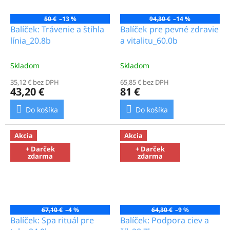
50 €
–13 %
94,30 €
–14 %
Balíček: Trávenie a štíhla
Balíček pre pevné zdravie
línia_20.8b
a vitalitu_60.0b
Skladom
Skladom
35,12 € bez DPH
65,85 € bez DPH
43,20 €
81 €
Do košíka
Do košíka
Akcia
Akcia
+ Darček
+ Darček
zdarma
zdarma
67,10 €
–4 %
64,30 €
–9 %
Balíček: Spa rituál pre
Balíček: Podpora ciev a