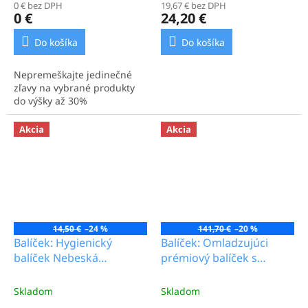
0 € bez DPH
19,67 € bez DPH
0 €
24,20 €
Do košíka
Do košíka
Nepremeškajte jedinečné
zľavy na vybrané produkty
do výšky až 30%
Akcia
Akcia
14,50 €
–24 %
141,70 €
–20 %
Balíček: Hygienický
Balíček: Omladzujúci
balíček Nebeská
prémiový balíček s
bavlna_7.9b
peptidmi a
kolagénom_79.2b
Skladom
Skladom