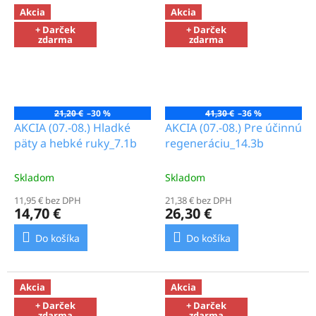
Akcia
Akcia
+ Darček
+ Darček
zdarma
zdarma
21,20 €
–30 %
41,30 €
–36 %
AKCIA (07.-08.) Hladké
AKCIA (07.-08.) Pre účinnú
päty a hebké ruky_7.1b
regeneráciu_14.3b
Skladom
Skladom
11,95 € bez DPH
21,38 € bez DPH
14,70 €
26,30 €
Do košíka
Do košíka
Akcia
Akcia
+ Darček
+ Darček
zdarma
zdarma