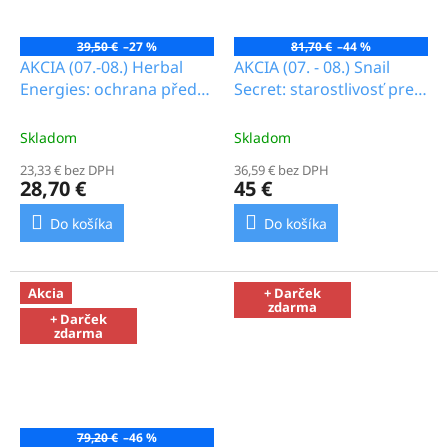
39,50 €
–27 %
81,70 €
–44 %
AKCIA (07.-08.) Herbal
AKCIA (07. - 08.) Snail
Energies: ochrana před
Secret: starostlivosť pre
fotostárnutím_16.8b
dlhodobo mladistvú
pleť_30.8b
Skladom
Skladom
23,33 € bez DPH
36,59 € bez DPH
28,70 €
45 €
Do košíka
Do košíka
Akcia
+ Darček
zdarma
+ Darček
zdarma
79,20 €
–46 %