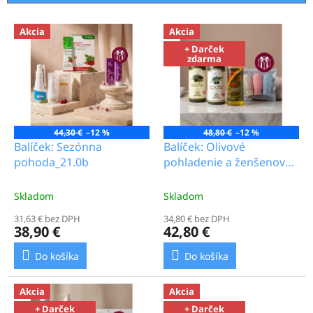
p
r
V
o
Akcia
Akcia
ý
d
+ Darček
p
zdarma
u
i
k
s
t
p
o
r
v
o
44,30 €
–12 %
48,80 €
–12 %
d
Balíček: Sezónna
Balíček: Olivové
u
pohoda_21.0b
pohladenie a ženšenová
k
regenerácia_23.3b
t
Skladom
Skladom
o
31,63 € bez DPH
34,80 € bez DPH
v
38,90 €
42,80 €
Do košíka
Do košíka
Akcia
Akcia
+ Darček
+ Darček