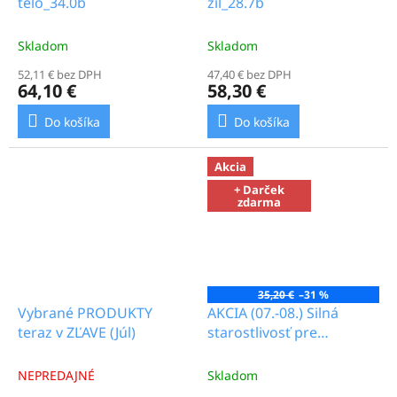
telo_34.0b
žíl_28.7b
Skladom
Skladom
52,11 € bez DPH
47,40 € bez DPH
64,10 €
58,30 €
Do košíka
Do košíka
Akcia
+ Darček
zdarma
35,20 €
–31 %
Vybrané PRODUKTY
AKCIA (07.-08.) Silná
teraz v ZĽAVE (Júl)
starostlivosť pre
mužov_14.0b
NEPREDAJNÉ
Skladom