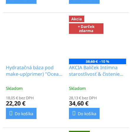
Akcia
+ Darček
zdarma
38,60 €
–10 %
Hydratačná báza pod
AKCIA Balíček Intímna
make-up(primer) "Ocean
starostlivosť & čistenie
Riches", 40 ml + 2 ks
pleti — balíček pre
prateľných tampónov na
každodenný komfort a
Skladom
Skladom
pleť pre odstránenie
pohodu
18,05 € bez DPH
28,13 € bez DPH
make-upu_13.0b
22,20 €
34,60 €
Do košíka
Do košíka