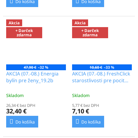
Do košíka
Do košíka
Akcia
Akcia
+ Darček
+ Darček
zdarma
zdarma
47,90 €
–32 %
10,60 €
–33 %
AKCIA (07.-08.) Energia
AKCIA (07.-08.) FreshClick
bylín pre ženy_19.2b
starostlivosti pre pocit
istoty_3.8b
Skladom
Skladom
26,34 € bez DPH
5,77 € bez DPH
32,40 €
7,10 €
Do košíka
Do košíka