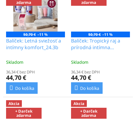
zdarma
zdarma
50,70 €
–11 %
50,70 €
–11 %
Balíček: Letná sviežosť a
Balíček: Tropický raj a
intímny komfort_24.3b
prírodná intímna
ochrana_24.3b
Skladom
Skladom
36,34 € bez DPH
36,34 € bez DPH
44,70 €
44,70 €
Do košíka
Do košíka
Akcia
Akcia
+ Darček
+ Darček
zdarma
zdarma