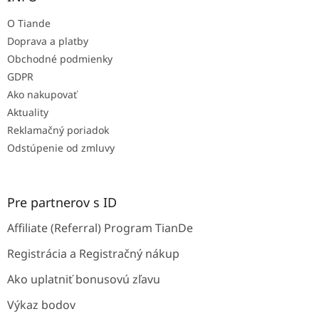
c
t
i
O Tiande
i
e
e
p
Doprava a platby
r
Obchodné podmienky
v
GDPR
k
Ako nakupovať
y
v
Aktuality
ý
Reklamačný poriadok
p
Odstúpenie od zmluvy
i
s
u
Pre partnerov s ID
Affiliate (Referral) Program TianDe
Registrácia a Registračný nákup
Ako uplatniť bonusovú zľavu
Výkaz bodov