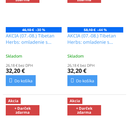
46,10 €
–30 %
58,10 €
–44 %
AKCIA (07.-08.) Tibetan
AKCIA (07.-08.) Tibetan
Herbs: omladenie s
Herbs: omladenie s
cordycepsom 2._17.9b
cordycepsom 1._17.9b
Skladom
Skladom
26,18 € bez DPH
26,18 € bez DPH
32,20 €
32,20 €
Do košíka
Do košíka
Akcia
Akcia
+ Darček
+ Darček
zdarma
zdarma