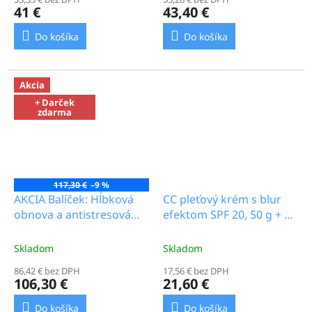
41 €
43,40 €
Do košíka
Do košíka
Akcia
+ Darček
zdarma
117,30 €
–9 %
AKCIA Balíček: Hĺbková
CC pleťový krém s blur
obnova a antistresová
efektom SPF 20, 50 g + 2
ochrana so
ks prateľných tampónov
ženšenom_67.5b
na pleť pre odstránenie
Skladom
Skladom
make-upu_12.0b
86,42 € bez DPH
17,56 € bez DPH
106,30 €
21,60 €
Do košíka
Do košíka