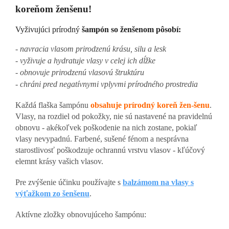
koreňom ženšenu!
Vyživujúci prírodný
šampón so ženšenom pôsobí:
- navracia vlasom prirodzenú krásu, silu a lesk
- vyživuje a hydratuje vlasy v celej ich dĺžke
- obnovuje prirodzenú vlasovú štruktúru
- chráni pred negatívnymi vplyvmi prírodného prostredia
Každá flaška šampónu
obsahuje prírodný koreň žen-šenu
.
Vlasy, na rozdiel od pokožky, nie sú nastavené na pravidelnú
obnovu - akékoľvek poškodenie na nich zostane, pokiaľ
vlasy nevypadnú. Farbené, sušené fénom a nesprávna
starostlivosť poškodzuje ochrannú vrstvu vlasov - kľúčový
elemnt krásy vašich vlasov.
Pre zvýšenie účinku používajte s
balzámom na vlasy s
výťažkom zo šenšenu
.
Aktívne zložky obnovujúceho šampónu: