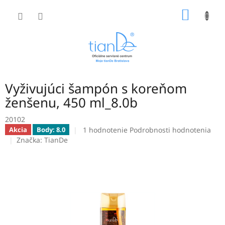
Prejsť
NÁKU
na
obsah
KOŠÍK
Vyživujúci šampón s koreňom
ženšenu, 450 ml_8.0b
20102
Priemerné
1 hodnotenie
Podrobnosti hodnotenia
Akcia
Body: 8.0
hodnotenie
Značka:
TianDe
produktu
je
5,0
z
5
hviezdičiek.