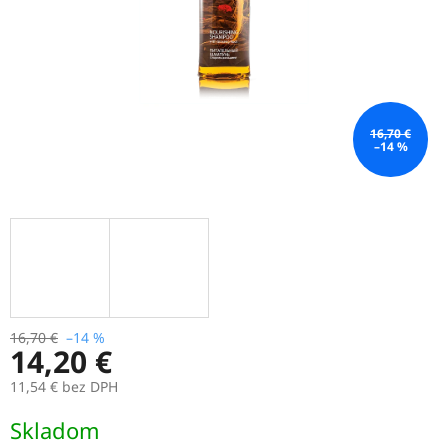
16,70 €
–14 %
16,70 €
–14 %
14,20 €
11,54 € bez DPH
Jednotková
Skladom
cena: