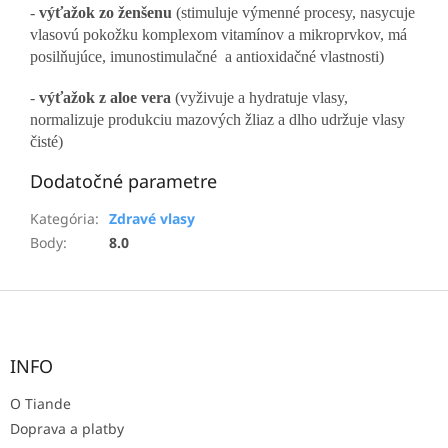
-
výťažok zo ženšenu
(stimuluje výmenné procesy, nasycuje
vlasovú pokožku komplexom vitamínov a mikroprvkov, má
posilňujúce, imunostimulačné a antioxidačné vlastnosti)
-
výťažok z aloe vera
(vyživuje a hydratuje vlasy,
normalizuje produkciu mazových žliaz a dlho udržuje vlasy
čisté)
Dodatočné parametre
Kategória
:
Zdravé vlasy
Body
:
8.0
Z
á
p
ä
INFO
t
O Tiande
i
e
Doprava a platby