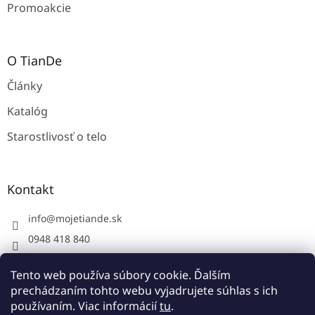
Promoakcie
O TianDe
Články
Katalóg
Starostlivosť o telo
Kontakt
info
@
mojetiande.sk
0948 418 840
Facebook
Tento web používa súbory cookie. Ďalším
instagram - mojetiande
prechádzaním tohto webu vyjadrujete súhlas s ich
používaním. Viac informácií
tu
.