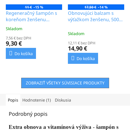
11 €
–15 %
17,50 €
–14 %
Regeneračný šampón s
Obnovujúci balzam s
koreňom ženšenu
výťažkom ženšenu, 500
EcoDeViva, 200ml_5.0b
g_10.5b
Skladom
Priemerné
Skladom
hodnotenie
7,56 € bez DPH
produktu
9,30 €
12,11 € bez DPH
je
14,90 €
4,8
Do košíka
z
Do košíka
5
hviezdičiek.
ZOBRAZIŤ VŠETKY SÚVISIACE PRODUKTY
Popis
Hodnotenie (1)
Diskusia
Podrobný popis
Extra obnova a vitamínová výživa - šampón s