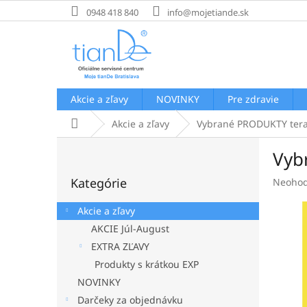
Prejsť
0948 418 840
info@mojetiande.sk
na
obsah
Akcie a zľavy
NOVINKY
Pre zdravie
Domov
Akcie a zľavy
Vybrané PRODUKTY teraz
B
Vyb
o
Preskočiť
č
Kategórie
Prieme
Neohod
kategórie
n
hodnot
ý
produk
Akcie a zľavy
p
je
AKCIE Júl-August
a
0,0
EXTRA ZĽAVY
z
n
5
e
Produkty s krátkou EXP
hviezdi
l
NOVINKY
Darčeky za objednávku