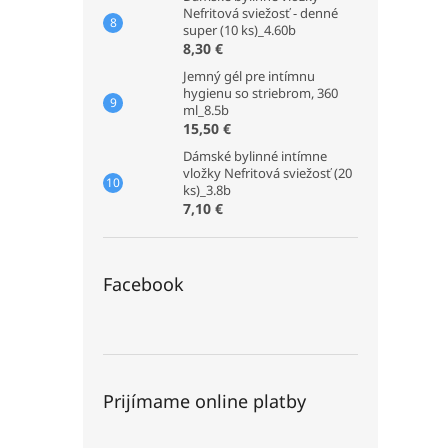
Nefritová sviežosť - denné
super (10 ks)_4.60b
8,30 €
Jemný gél pre intímnu
hygienu so striebrom, 360
ml_8.5b
15,50 €
Dámské bylinné intímne
vložky Nefritová sviežosť (20
ks)_3.8b
7,10 €
Facebook
Prijímame online platby