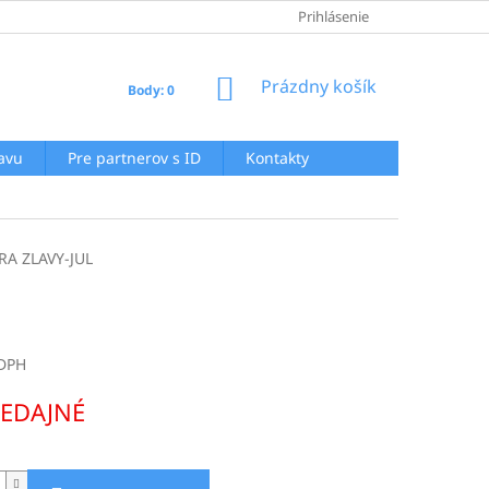
GDPR
AKO NAKUPOVAŤ
AKTUALITY
Prihlásenie
REKLAMAČNÝ POR
NÁKUPNÝ
Prázdny košík
Body: 0
KOŠÍK
ľavu
Pre partnerov s ID
Kontakty
RA ZLAVY-JUL
 DPH
ová
EDAJNÉ