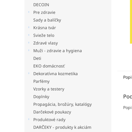
DECOIN
Pre zdravie
Sady a balíčky
Krásna tvár
Svieže telo
Zdravé vlasy
Muži - zdravie a hygiena
Deti
EKO domácnosť
Dekoratívna kozmetika
Popi
Parfémy
Vzorky a testery
Pod
Doplnky
Propagácia, brožúry, katalógy
Popi
Darčekové poukazy
Produktové rady
DARČEKY - produkty k akciám