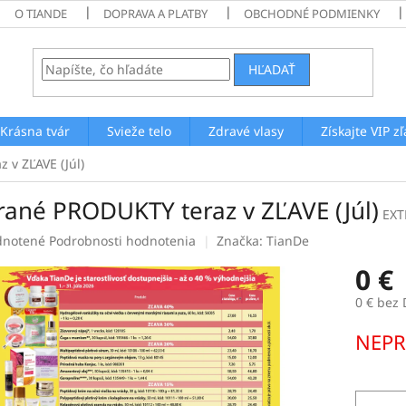
O TIANDE
DOPRAVA A PLATBY
OBCHODNÉ PODMIENKY
HĽADAŤ
Krásna tvár
Svieže telo
Zdravé vlasy
Získajte VIP z
 v ZĽAVE (Júl)
rané PRODUKTY teraz v ZĽAVE (Júl)
EXT
rné
notené
Podrobnosti hodnotenia
Značka:
TianDe
enie
0 €
tu
0 € bez
Jednotk
NEPR
cena:
čiek.