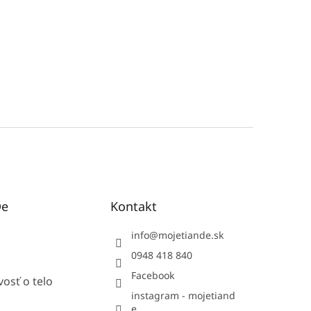
De
Kontakt
info
@
mojetiande.sk
0948 418 840
Facebook
vosť o telo
instagram - mojetiand
e