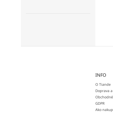
Z
á
p
ä
t
INFO
i
e
O Tiande
Doprava a
Obchodné
GDPR
Ako nakup