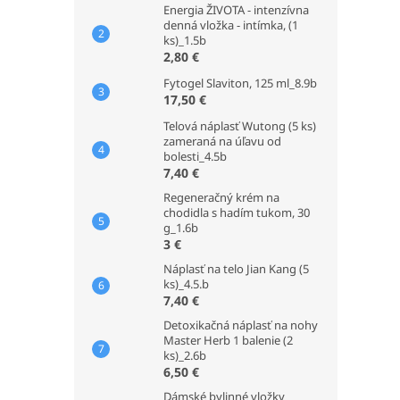
Energia ŽIVOTA - intenzívna
denná vložka - intímka, (1
ks)_1.5b
2,80 €
Fytogel Slaviton, 125 ml_8.9b
17,50 €
Telová náplasť Wutong (5 ks)
zameraná na úľavu od
bolesti_4.5b
7,40 €
Regeneračný krém na
chodidla s hadím tukom, 30
g_1.6b
3 €
Náplasť na telo Jian Kang (5
ks)_4.5.b
7,40 €
Detoxikačná náplasť na nohy
Master Herb 1 balenie (2
ks)_2.6b
6,50 €
Dámské bylinné vložky