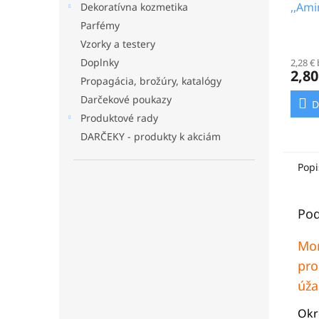
,,Ami
Dekoratívna kozmetika
Parfémy
Vzorky a testery
Doplnky
2,28 €
2,80
Propagácia, brožúry, katalógy
Darčekové poukazy
D
Produktové rady
DARČEKY - produkty k akciám
Popi
Pod
Mor
pro
úža
Okr