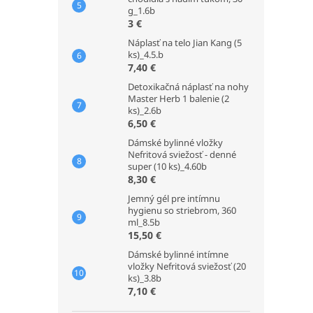
g_1.6b
3 €
Náplasť na telo Jian Kang (5
ks)_4.5.b
7,40 €
Detoxikačná náplasť na nohy
Master Herb 1 balenie (2
ks)_2.6b
6,50 €
Dámské bylinné vložky
Nefritová sviežosť - denné
super (10 ks)_4.60b
8,30 €
Jemný gél pre intímnu
hygienu so striebrom, 360
ml_8.5b
15,50 €
Dámské bylinné intímne
vložky Nefritová sviežosť (20
ks)_3.8b
7,10 €