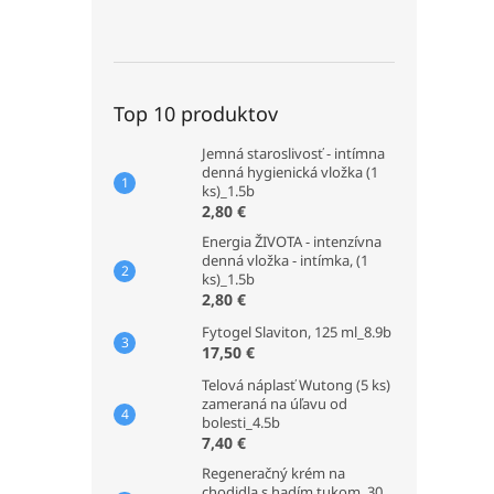
Top 10 produktov
Jemná staroslivosť - intímna
denná hygienická vložka (1
ks)_1.5b
2,80 €
Energia ŽIVOTA - intenzívna
denná vložka - intímka, (1
ks)_1.5b
2,80 €
Fytogel Slaviton, 125 ml_8.9b
17,50 €
Telová náplasť Wutong (5 ks)
zameraná na úľavu od
bolesti_4.5b
7,40 €
Regeneračný krém na
chodidla s hadím tukom, 30