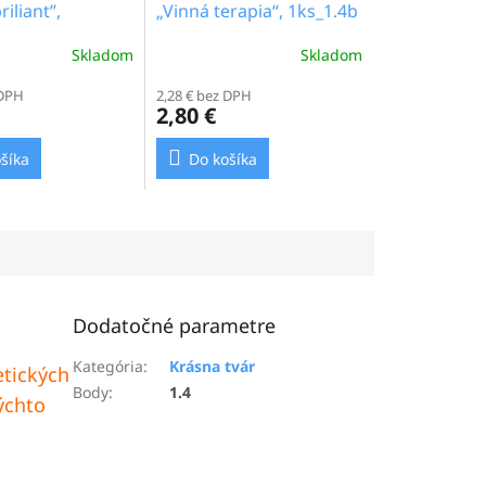
riliant”,
„Vinná terapia“, 1ks_1.4b
Skladom
Skladom
 DPH
2,28 € bez DPH
2,80 €
šíka
Do košíka
Dodatočné parametre
Kategória
:
Krásna tvár
etických
Body
:
1.4
týchto