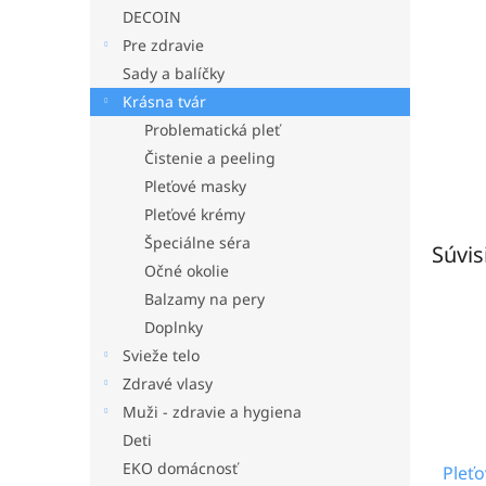
DECOIN
Pre zdravie
Sady a balíčky
Krásna tvár
Problematická pleť
Čistenie a peeling
Pleťové masky
Pleťové krémy
Špeciálne séra
Súvis
Očné okolie
Balzamy na pery
Doplnky
Svieže telo
Zdravé vlasy
Muži - zdravie a hygiena
Deti
EKO domácnosť
Pleť