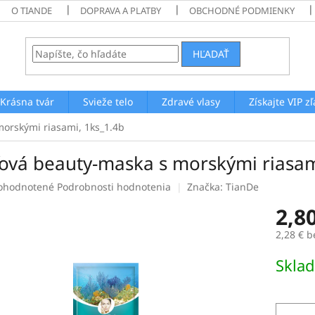
O TIANDE
DOPRAVA A PLATBY
OBCHODNÉ PODMIENKY
HĽADAŤ
Krásna tvár
Svieže telo
Zdravé vlasy
Získajte VIP z
morskými riasami, 1ks_1.4b
ťová beauty-maska s morskými riasam
emerné
ohodnotené
Podrobnosti hodnotenia
Značka:
TianDe
notenie
2,8
duktu
2,28 € 
Jednotk
Skla
cena:
ezdičiek.