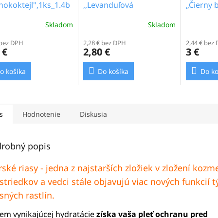
nokoktejl",1ks_1.4b
,,Levanduľová
„Čierny b
Provance",1ks_1.4 b
1ks_1.5b
Skladom
Skladom
 bez DPH
2,28 € bez DPH
2,44 € bez
 €
2,80 €
3 €
o košíka
Do košíka
Do ko
s
Hodnotenie
Diskusia
robný popis
ské riasy - jedna z najstarších zložiek v zložení kozm
striedkov a vedci stále objavujú viac nových funkcií 
sných rastlín.
em vynikajúcej hydratácie
získa vaša pleť ochranu pred