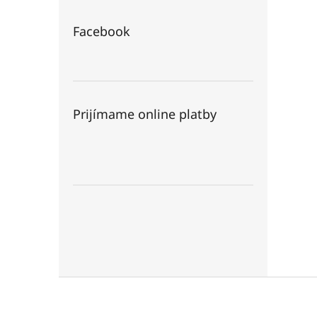
Facebook
Prijímame online platby
Z
á
p