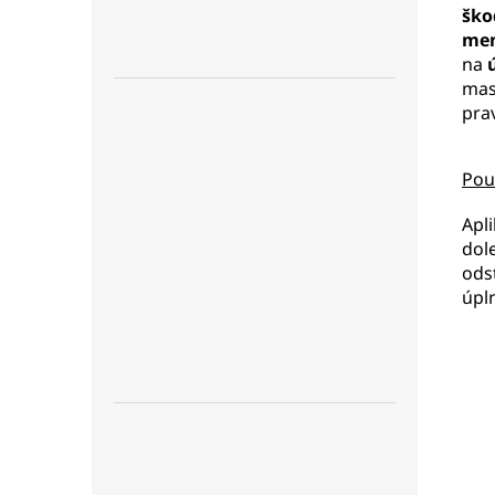
ško
men
na
mas
pra
Použ
Apl
dol
ods
úpl