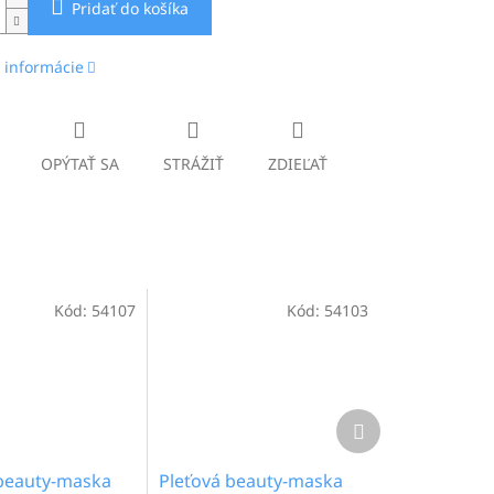
Pridať do košíka
 informácie
OPÝTAŤ SA
STRÁŽIŤ
ZDIEĽAŤ
Kód:
54107
Kód:
54103
Ďalší
produkt
 beauty-maska
Pleťová beauty-maska