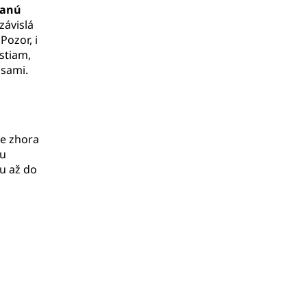
stanú
závislá
Pozor, i
stiam,
asami.
re zhora
ku
u až do