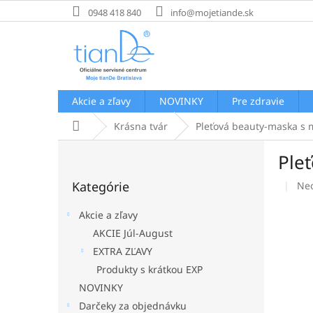
Prejsť
0948 418 840
info@mojetiande.sk
na
obsah
Akcie a zľavy
NOVINKY
Pre zdravie
Domov
Krásna tvár
Pleťová beauty-maska s 
B
Ple
o
Preskočiť
č
Kategórie
Pri
Ne
kategórie
n
hod
ý
pro
Akcie a zľavy
p
je
AKCIE Júl-August
a
0,0
EXTRA ZĽAVY
z
n
5
e
Produkty s krátkou EXP
hvi
l
NOVINKY
Darčeky za objednávku