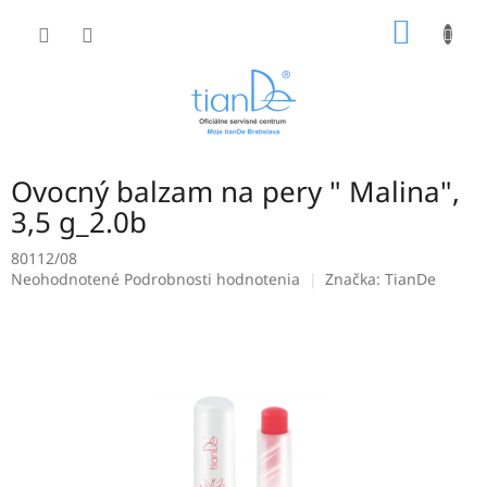
Prejsť
NÁKU
na
obsah
KOŠÍK
Ovocný balzam na pery " Malina",
3,5 g_2.0b
80112/08
Priemerné
Neohodnotené
Podrobnosti hodnotenia
Značka:
TianDe
hodnotenie
produktu
je
0,0
z
5
hviezdičiek.