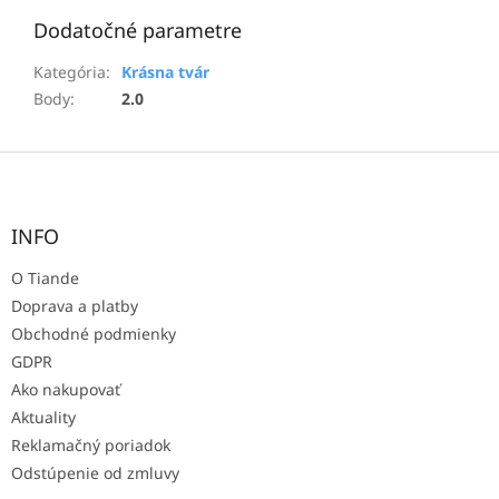
Dodatočné parametre
Kategória
:
Krásna tvár
Body
:
2.0
Z
á
p
ä
INFO
t
O Tiande
i
e
Doprava a platby
Obchodné podmienky
GDPR
Ako nakupovať
Aktuality
Reklamačný poriadok
Odstúpenie od zmluvy