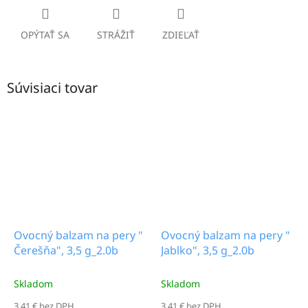
OPÝTAŤ SA
STRÁŽIŤ
ZDIEĽAŤ
Súvisiaci tovar
Ovocný balzam na pery "
Ovocný balzam na pery "
Čerešňa", 3,5 g_2.0b
Jablko", 3,5 g_2.0b
Skladom
Skladom
3,41 € bez DPH
3,41 € bez DPH