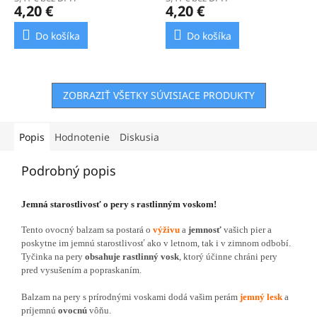
4,20 €
4,20 €
Do košíka
Do košíka
ZOBRAZIŤ VŠETKY SÚVISIACE PRODUKTY
Popis
Hodnotenie
Diskusia
Podrobný popis
Jemná starostlivosť o pery s rastlinným voskom!
Tento ovocný balzam sa postará o
výživu
a
jemnosť
vašich pier a
poskytne im jemnú starostlivosť ako v letnom, tak i v zimnom odbobí.
Tyčinka na pery
obsahuje rastlinný vosk
, ktorý účinne chráni pery
pred vysušením a popraskaním.
Balzam na pery s prírodnými voskami dodá vašim perám
jemný lesk
a
príjemnú
ovocnú
vôňu.