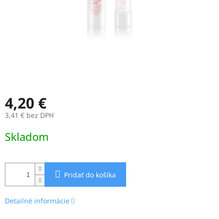
4,20 €
3,41 € bez DPH
Jednotková
Skladom
cena:
Pridať do košíka
Detailné informácie