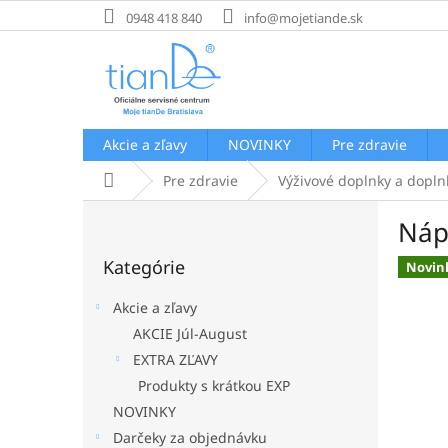
Prejsť
0948 418 840
info@mojetiande.sk
na
obsah
Akcie a zľavy
NOVINKY
Pre zdravie
Domov
Pre zdravie
Výživové doplnky a dopln
B
Náp
o
Preskočiť
č
Kategórie
kategórie
Novin
n
ý
Akcie a zľavy
p
AKCIE Júl-August
a
EXTRA ZĽAVY
n
e
Produkty s krátkou EXP
l
NOVINKY
Darčeky za objednávku