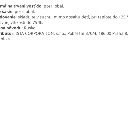
málna trvanlivosť do
: pozri obal.
o šarže
: pozri obal.
adovanie
: skladujte v suchu, mimo dosahu detí, pri teplote do +25 °
tívnej vlhkosti do 75 %.
ina pôvodu
: Rusko.
ribútor
: ISTA CORPORATION, s.r.o., Pobřežní 370/4, 186 00 Praha 8,
blika.