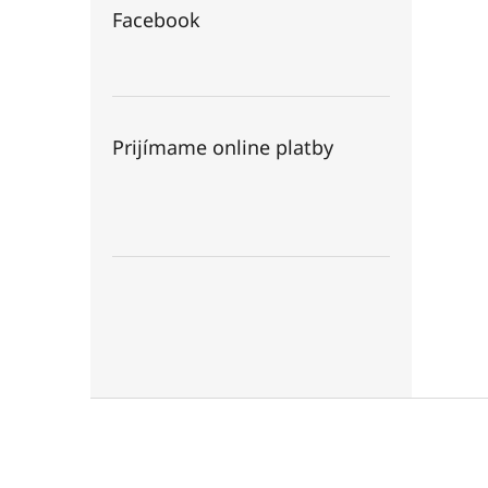
Facebook
Prijímame online platby
Z
á
p
ä