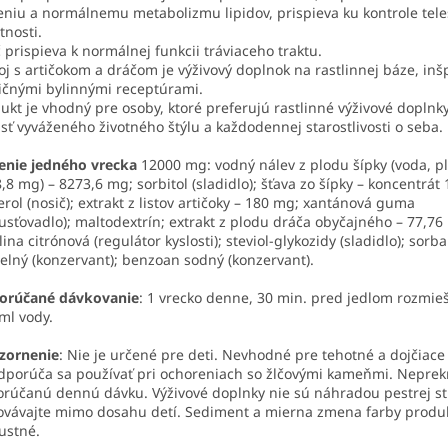
eniu a normálnemu metabolizmu lipidov, prispieva ku kontrole tele
nosti.
 prispieva k normálnej funkcii tráviaceho traktu.
j s artičokom a dráčom je výživový doplnok na rastlinnej báze, inš
ičnými bylinnými receptúrami.
ukt je vhodný pre osoby, ktoré preferujú rastlinné výživové doplnk
sť vyváženého životného štýlu a každodennej starostlivosti o seba.
enie jedného vrecka
12000 mg: vodný nálev z plodu šípky (voda, pl
,8 mg) – 8273,6 mg; sorbitol (sladidlo); šťava zo šípky – koncentrát
erol (nosič); extrakt z listov artičoky – 180 mg; xantánová guma
usťovadlo); maltodextrín; extrakt z plodu dráča obyčajného – 77,76
lina citrónová (regulátor kyslosti); steviol-glykozidy (sladidlo); sorb
elný (konzervant); benzoan sodný (konzervant).
orúčané dávkovanie
: 1 vrecko denne, 30 min. pred jedlom rozmieš
ml vody.
zornenie
: Nie je určené pre deti. Nevhodné pre tehotné a dojčiace
porúča sa používať pri ochoreniach so žlčovými kameňmi. Neprek
rúčanú dennú dávku. Výživové doplnky nie sú náhradou pestrej st
vávajte mimo dosahu detí. Sediment a mierna zmena farby produ
ustné.