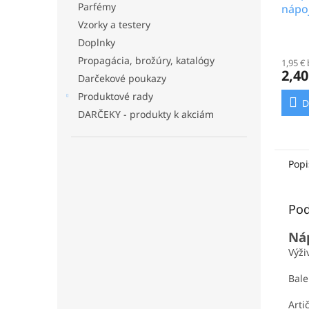
Parfémy
nápoj
saflo
Vzorky a testery
šikm
Priem
Doplnky
hodno
Propagácia, brožúry, katalógy
1,95 €
produ
2,40
je
Darčekové poukazy
4,0
Produktové rady
D
z
DARČEKY - produkty k akciám
5
hviezd
Popi
Pod
Ná
Výži
Bale
Arti