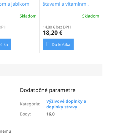
om a jablkom
šťavami a vitamínmi,
", 15g_1.6b
21ks x 10g (doplnok
Skladom
Skladom
stravy s fruktózou)_6.3b
 DPH
14,80 € bez DPH
18,20 €
šíka
Do košíka
Dodatočné parametre
Výživové doplnky a
Kategória
:
doplnky stravy
Body
:
16.0
álnemu