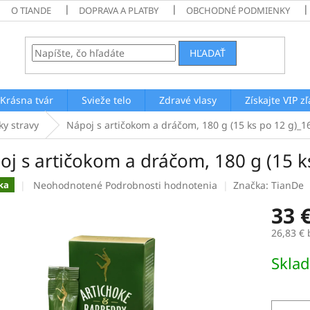
O TIANDE
DOPRAVA A PLATBY
OBCHODNÉ PODMIENKY
HĽADAŤ
Krásna tvár
Svieže telo
Zdravé vlasy
Získajte VIP z
ky stravy
Nápoj s artičokom a dráčom, 180 g (15 ks po 12 g)_1
oj s artičokom a dráčom, 180 g (15 k
Priemerné
Neohodnotené
Podrobnosti hodnotenia
Značka:
TianDe
ka
hodnotenie
33 
produktu
je
26,83 €
0,0
z
Jednotk
Skla
5
cena:
hviezdičiek.