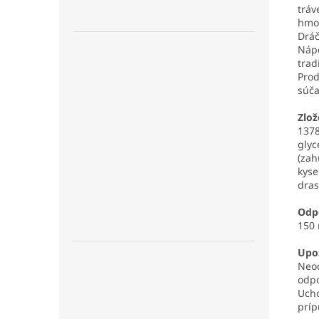
tráv
hmot
Dráč
Nápo
trad
Prod
súča
Zlož
1378
glyc
(zah
kyse
dras
Odp
150 
Upo
Neod
odpo
Ucho
príp