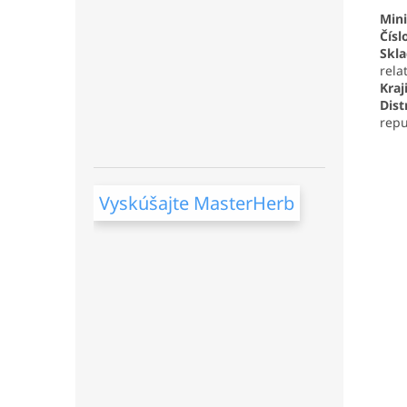
Mini
Čísl
Skl
rela
Kraj
Dist
repu
Vyskúšajte MasterHerb