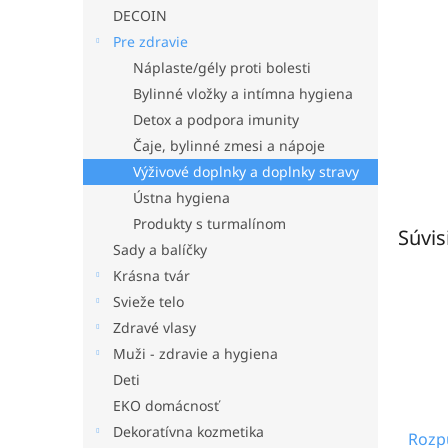
DECOIN
Pre zdravie
Náplaste/gély proti bolesti
Bylinné vložky a intímna hygiena
Detox a podpora imunity
Čaje, bylinné zmesi a nápoje
Výživové doplnky a doplnky stravy
Ústna hygiena
Produkty s turmalínom
Súvis
Sady a balíčky
Krásna tvár
Svieže telo
Zdravé vlasy
Muži - zdravie a hygiena
Deti
EKO domácnosť
Dekoratívna kozmetika
Rozp