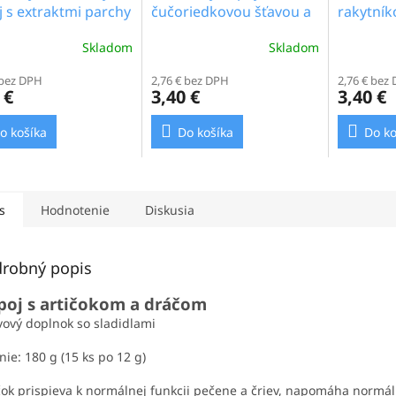
 s extraktmi parchy
čučoriedkovou šťavou a
rakytník
rovej a rezavca
čučoriedkami „Anti-
"Balance
Skladom
Skladom
ého, 3g_1.3b
aging“, 15g_1.6b
erné
Priemerné
tenie
hodnotenie
 bez DPH
2,76 € bez DPH
2,76 € bez
ktu
produktu
 €
3,40 €
3,40 €
je
4,8
o košíka
Do košíka
Do ko
z
5
ičiek.
hviezdičiek.
s
Hodnotenie
Diskusia
robný popis
poj s artičokom a dráčom
vový doplnok so sladidlami
nie: 180 g (15 ks po 12 g)
čok prispieva k normálnej funkcii pečene a čriev, napomáha norm