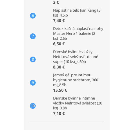
3 €
Náplasť na telo Jian Kang (5
ks)_4.5.b
7,40 €
Detoxikačná náplasť na nohy
Master Herb 1 balenie (2
ks)_2.6b
6,50 €
Dámské bylinné vložky
Nefritová sviežosť - denné
super (10 ks)_4.60b
8,30 €
Jemný gél pre intímnu
hygienu so striebrom, 360
ml_8.5b
15,50 €
Dámské bylinné intímne
vložky Nefritová sviežosť (20
ks)_3.8b
7,10 €