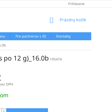
GDPR
AKO NAKUPOVAŤ
AKTUALITY
Prihlásenie
REKLAMAČNÝ POR
NÁKUPNÝ
Prázdny košík
KOŠÍK
ľavu
Pre partnerov s ID
Kontakty
6.0b
s po 12 g)_16.0b
195474
€
 bez DPH
ová
dom