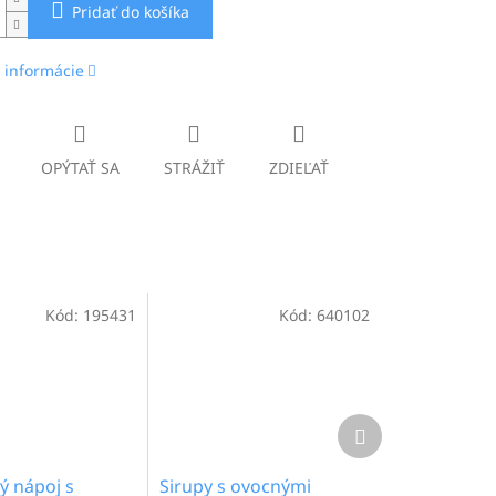
Pridať do košíka
 informácie
OPÝTAŤ SA
STRÁŽIŤ
ZDIEĽAŤ
Kód:
195431
Kód:
640102
Ďalší
produkt
ý nápoj s
Sirupy s ovocnými