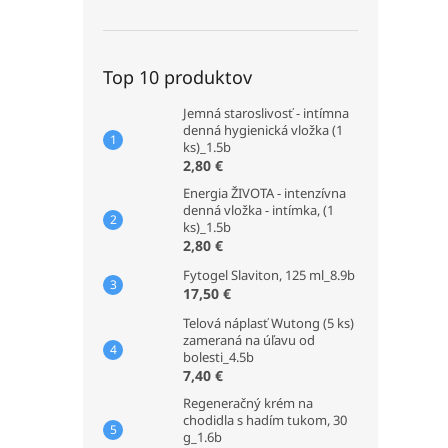
Top 10 produktov
Jemná staroslivosť - intímna
denná hygienická vložka (1
ks)_1.5b
2,80 €
Energia ŽIVOTA - intenzívna
denná vložka - intímka, (1
ks)_1.5b
2,80 €
Fytogel Slaviton, 125 ml_8.9b
17,50 €
Telová náplasť Wutong (5 ks)
zameraná na úľavu od
bolesti_4.5b
7,40 €
Regeneračný krém na
chodidla s hadím tukom, 30
g_1.6b