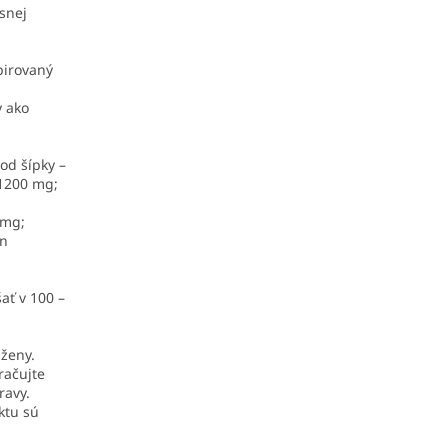
snej
pirovaný
y ako
od šípky –
 1200 mg;
 mg;
an
ať v 100 –
 ženy.
račujte
ravy.
ktu sú