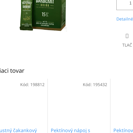
Detailné
TLAČ
iaci tovar
Kód:
198812
Kód:
195432
ustný čakankový
Pektínový nápoj s
Pektínov