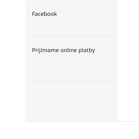
Facebook
Prijímame online platby
Z
á
p