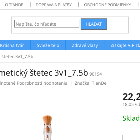
O TIANDE
DOPRAVA A PLATBY
OBCHODNÉ PODMIENKY
HĽADAŤ
Krásna tvár
Svieže telo
Zdravé vlasy
Získajte VIP z
 štetec 3v1_7.5b
metický štetec 3v1_7.5b
90194
rné
notené
Podrobnosti hodnotenia
Značka:
TianDe
enie
22,
tu
18,05 €
Jednotk
Skla
cena:
čiek.