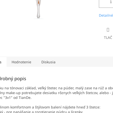
Detailné
TLAČ
s
Hodnotenie
Diskusia
robný popis
u na tónovaci základ, veľký štetec na púder, malý zase na rúž a obo
lny make-up potrebujete desiatku rôznych veľkých štetcov, alebo - 
ec "3v1" od TianDe.
dinom komfortnom a štýlovom balení nájdete hneď 3 štetce:
ľký - pre nanášanie a rozotieranie púdru a lícenky