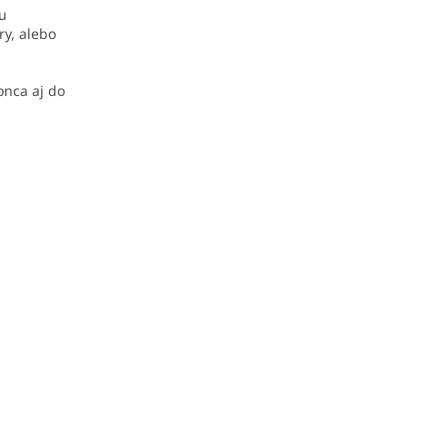
ru
ry, alebo
onca aj do