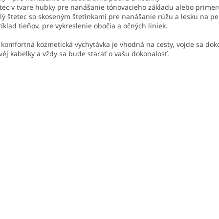
etec v tvare hubky pre nanášanie tónovacieho základu alebo prime
lý štetec so skoseným štetinkami pre nanášanie rúžu a lesku na pe
íklad tieňov, pre vykreslenie obočia a očných liniek.
 komfortná kozmetická vychytávka je vhodná na cesty, vojde sa dok
ovéj kabelky a vždy sa bude starať o vašu dokonalosť.