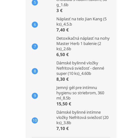
g_1.6b
3 €
Náplasť na telo Jian Kang (5
ks)_4.5.b
7,40 €
Detoxikačná náplasť na nohy
Master Herb 1 balenie (2
ks)_2.6b
6,50 €
Dámské bylinné vložky
Nefritová sviežosť - denné
super (10 ks)_4.60b
8,30 €
Jemný gél pre intímnu
hygienu so striebrom, 360
ml_8.5b
15,50 €
Dámské bylinné intímne
vložky Nefritová sviežosť (20
ks)_3.8b
7,10 €