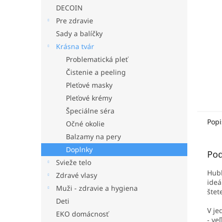
DECOIN
Pre zdravie
Sady a balíčky
Krásna tvár
Problematická pleť
Čistenie a peeling
Pleťové masky
Pleťové krémy
Špeciálne séra
Popi
Očné okolie
Balzamy na pery
Doplnky
Pod
Svieže telo
Hubk
Zdravé vlasy
ideá
Muži - zdravie a hygiena
štet
Deti
V je
EKO domácnosť
- ve