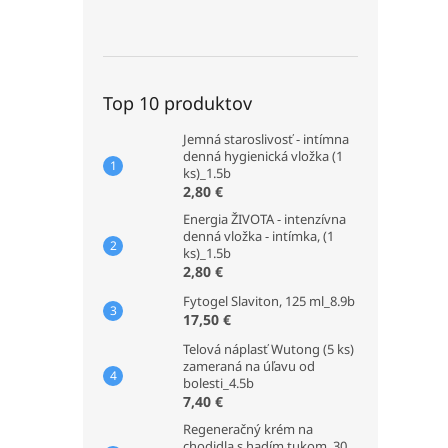
Top 10 produktov
Jemná staroslivosť - intímna
denná hygienická vložka (1
ks)_1.5b
2,80 €
Energia ŽIVOTA - intenzívna
denná vložka - intímka, (1
ks)_1.5b
2,80 €
Fytogel Slaviton, 125 ml_8.9b
17,50 €
Telová náplasť Wutong (5 ks)
zameraná na úľavu od
bolesti_4.5b
7,40 €
Regeneračný krém na
chodidla s hadím tukom, 30