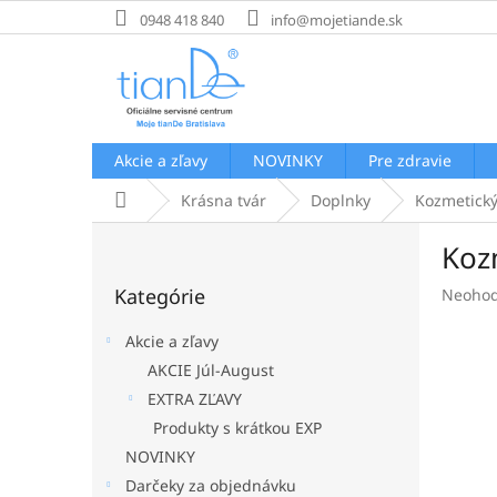
Prejsť
0948 418 840
info@mojetiande.sk
na
obsah
Akcie a zľavy
NOVINKY
Pre zdravie
Domov
Krásna tvár
Doplnky
Kozmetický
B
Koz
o
Preskočiť
č
Kategórie
Prieme
Neohod
kategórie
n
hodnot
ý
produk
Akcie a zľavy
p
je
AKCIE Júl-August
a
0,0
EXTRA ZĽAVY
z
n
5
e
Produkty s krátkou EXP
hviezdi
l
NOVINKY
Darčeky za objednávku