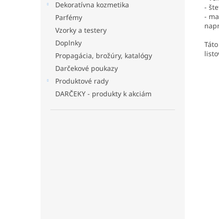
Dekoratívna kozmetika
- št
- ma
Parfémy
napr
Vzorky a testery
Doplnky
Táto
list
Propagácia, brožúry, katalógy
Darčekové poukazy
Produktové rady
DARČEKY - produkty k akciám