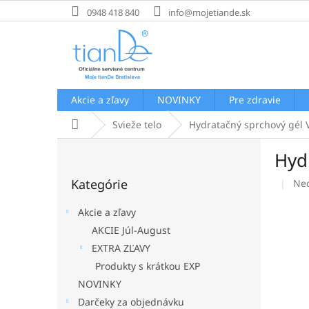
Prejsť
0948 418 840
info@mojetiande.sk
na
obsah
Akcie a zľavy
NOVINKY
Pre zdravie
Domov
Svieže telo
Hydratačný sprchový gél 
B
Hyd
o
Preskočiť
č
Kategórie
Pri
Ne
kategórie
n
hod
ý
pro
Akcie a zľavy
p
je
AKCIE Júl-August
a
0,0
EXTRA ZĽAVY
z
n
5
e
Produkty s krátkou EXP
hvi
l
NOVINKY
Darčeky za objednávku