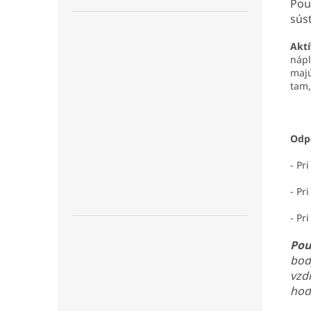
Pou
sús
Aktí
nápl
majú
tam,
Odp
- Pri
- Pri
- Pri
Pou
bod
vzdi
hod