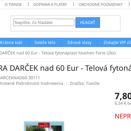
O TIANDE
DOPRAVA A PLATBY
OBCHODNÉ PODMIENKY
HĽADAŤ
Krásna tvár
Svieže telo
Zdravé vlasy
Získajte VIP z
DARČEK nad 60 Eur - Telová fytonáplasť Yaoshen Forte (2ks)
RA DARČEK nad 60 Eur - Telová fytoná
DARCEKNAD60-30111
rné
notené
Podrobnosti hodnotenia
Značka:
TianDe
enie
7,8
tu
6,34 € 
Jednotk
NEPR
cena:
čiek.