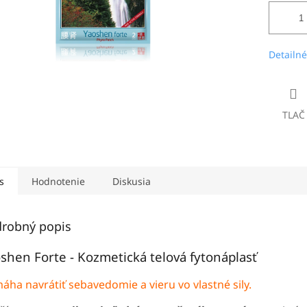
Detailné
TLAČ
s
Hodnotenie
Diskusia
robný popis
shen Forte - Kozmetická telová fytonáplasť
áha navrátiť sebavedomie a vieru vo vlastné sily.