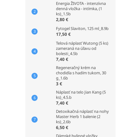
Energia ŽIVOTA - intenzívna
denná vložka - intímka, (1
ks)_1.5b
2,80 €
Fytogel Slaviton, 125 ml_8.9b
17,50 €
Telová náplasť Wutong (5 ks)
zameraná na úľavu od
bolesti_4.5b
7,40 €
Regeneračný krém na
chodidla s hadím tukom, 30
g_1.6b
3 €
Náplasť na telo Jian Kang (5
ks)_4.5.b
7,40 €
Detoxikačná náplasť na nohy
Master Herb 1 balenie (2
ks)_2.6b
6,50 €
Dámské bylinné vložky