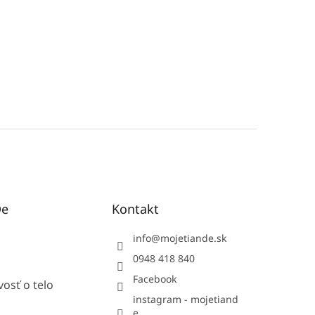
De
Kontakt
info
@
mojetiande.sk
0948 418 840
Facebook
vosť o telo
instagram - mojetiand
e