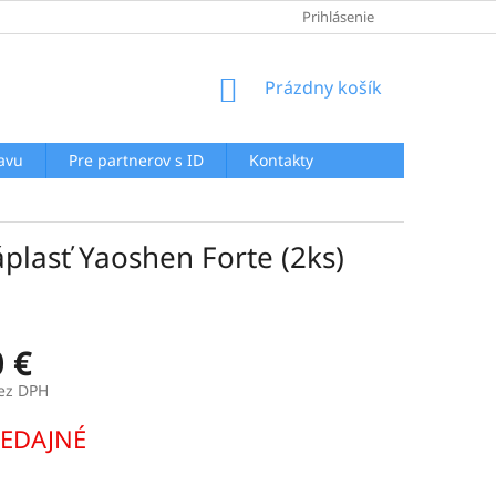
GDPR
AKO NAKUPOVAŤ
AKTUALITY
Prihlásenie
REKLAMAČNÝ POR
NÁKUPNÝ
Prázdny košík
KOŠÍK
ľavu
Pre partnerov s ID
Kontakty
plasť Yaoshen Forte (2ks)
0 €
bez DPH
ová
EDAJNÉ