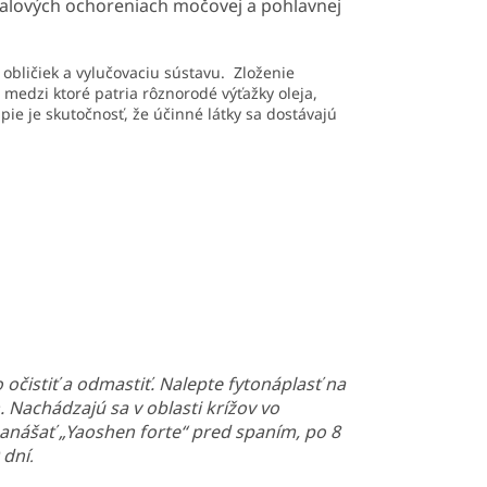
ápalových ochoreniach močovej a pohlavnej
obličiek a vylučovaciu sústavu. Zloženie
, medzi ktoré patria rôznorodé výťažky oleja,
ie je skutočnosť, že účinné látky sa dostávajú
 očistiť a odmastiť. Nalepte fytonáplasť na
. Nachádzajú sa v oblasti krížov vo
 nanášať „Yaoshen forte“ pred spaním, po 8
 dní
.