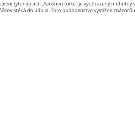
balení fytonáplastí „Yaoshen forte“ je vyobrazený mohutn
ôčkov stéká do údolia. Toto podobenstvo výstižne znázorňuje