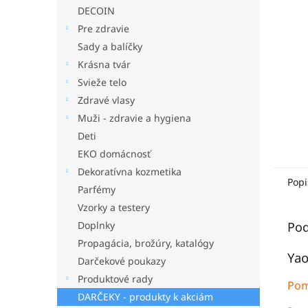
DECOIN
Pre zdravie
Sady a balíčky
Krásna tvár
Svieže telo
Zdravé vlasy
Muži - zdravie a hygiena
Deti
EKO domácnosť
Dekoratívna kozmetika
Popi
Parfémy
Vzorky a testery
Pod
Doplnky
Propagácia, brožúry, katalógy
Yao
Darčekové poukazy
Produktové rady
Pom
DARČEKY - produkty k akciám