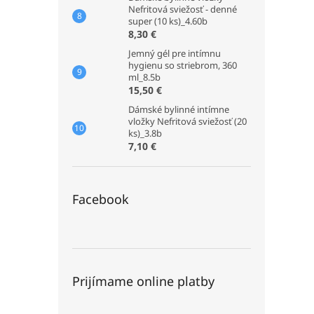
Nefritová sviežosť - denné
super (10 ks)_4.60b
8,30 €
Jemný gél pre intímnu
hygienu so striebrom, 360
ml_8.5b
15,50 €
Dámské bylinné intímne
vložky Nefritová sviežosť (20
ks)_3.8b
7,10 €
Facebook
Prijímame online platby