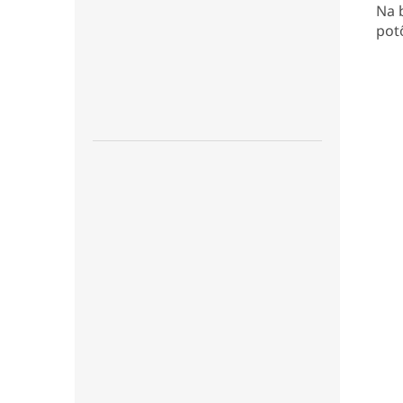
Na 
pot