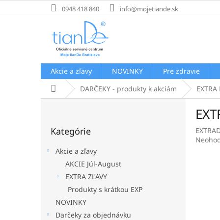
Prejsť
0948 418 840
info@mojetiande.sk
na
obsah
Akcie a zľavy
NOVINKY
Pre zdravie
Domov
DARČEKY - produkty k akciám
EXTRA 
B
EXT
o
Preskočiť
č
Kategórie
EXTRA
kategórie
n
Prieme
Neohod
ý
hodnot
Akcie a zľavy
p
produk
AKCIE Júl-August
a
je
EXTRA ZĽAVY
0,0
n
z
e
Produkty s krátkou EXP
5
l
NOVINKY
hviezdi
Darčeky za objednávku