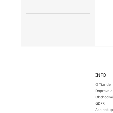
Z
á
p
ä
t
INFO
i
e
O Tiande
Doprava a
Obchodné
GDPR
Ako nakup