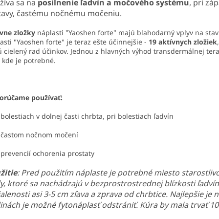
žíva sa na
posilnenie ľadvín a močového systému
, pri z
tavy, častému nočnému močeniu.
vne zložky
náplasti "Yaoshen forte" majú blahodarný vplyv na stav 
asti "Yaoshen forte" je teraz ešte účinnejšie -
19 aktívnych zložiek
 cielený rad účinkov. Jednou z hlavných výhod transdermálnej terap
 kde je potrebné.
orúčame
používať
:
bolestiach
v
d
olnej
časti
chrbta
,
pri
bolestiach
ľadvín
častom
nočnom
močení
p
revencií
ochorenia
prostaty
žitie
: Pred použitím náplaste je potrebné miesto starostlivo
y, ktoré sa nachádzajú v bezprostrostrednej blízkosti ľadvín
alenosti asi 3-5 cm zľava a zprava od chrbtice. Najlepšie je
inách je možné fytonáplasť odstrániť. Kúra by mala trvať 10