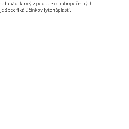
ý vodopád, ktorý v podobe mnohopočetných
 špecifiká účinkov fytonáplastí.