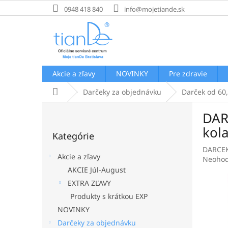
Prejsť
0948 418 840
info@mojetiande.sk
na
obsah
Akcie a zľavy
NOVINKY
Pre zdravie
Domov
Darčeky za objednávku
Darček od 60,
B
DARČ
o
Preskočiť
č
kol
Kategórie
kategórie
n
DARCEK
ý
Akcie a zľavy
Prieme
Neohod
p
hodnot
AKCIE Júl-August
a
produk
EXTRA ZĽAVY
n
je
e
Produkty s krátkou EXP
0,0
l
z
NOVINKY
5
Darčeky za objednávku
hviezdi