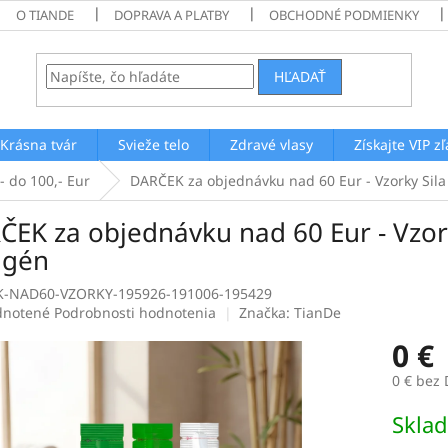
O TIANDE
DOPRAVA A PLATBY
OBCHODNÉ PODMIENKY
HĽADAŤ
Krásna tvár
Svieže telo
Zdravé vlasy
Získajte VIP z
- do 100,- Eur
DARČEK za objednávku nad 60 Eur - Vzorky Sila 
EK za objednávku nad 60 Eur - Vzorky
agén
-NAD60-VZORKY-195926-191006-195429
rné
notené
Podrobnosti hodnotenia
Značka:
TianDe
enie
0 €
tu
0 € bez
Jednotk
Skla
cena:
čiek.