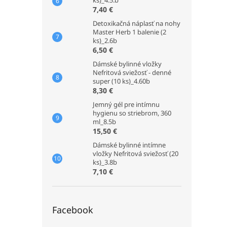
ks)_4.5.b
7,40 €
Detoxikačná náplasť na nohy
Master Herb 1 balenie (2
ks)_2.6b
6,50 €
Dámské bylinné vložky
Nefritová sviežosť - denné
super (10 ks)_4.60b
8,30 €
Jemný gél pre intímnu
hygienu so striebrom, 360
ml_8.5b
15,50 €
Dámské bylinné intímne
vložky Nefritová sviežosť (20
ks)_3.8b
7,10 €
Facebook