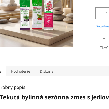
Detailné
TLAČ
s
Hodnotenie
Diskusia
robný popis
 Tekutá bylinná sezónna zmes s jedľo