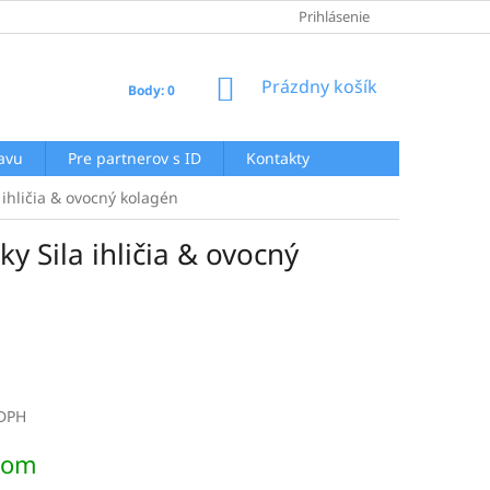
GDPR
AKO NAKUPOVAŤ
AKTUALITY
Prihlásenie
REKLAMAČNÝ POR
NÁKUPNÝ
Prázdny košík
Body: 0
KOŠÍK
ľavu
Pre partnerov s ID
Kontakty
ihličia & ovocný kolagén
 Sila ihličia & ovocný
 DPH
ová
dom