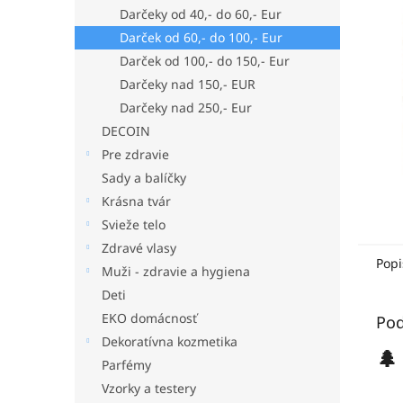
Darčeky od 40,- do 60,- Eur
Darček od 60,- do 100,- Eur
Darček od 100,- do 150,- Eur
Darčeky nad 150,- EUR
Darčeky nad 250,- Eur
DECOIN
Pre zdravie
Sady a balíčky
Krásna tvár
Svieže telo
Zdravé vlasy
Popi
Muži - zdravie a hygiena
Deti
EKO domácnosť
Pod
Dekoratívna kozmetika
🌲
Parfémy
Vzorky a testery