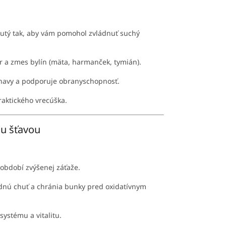
nutý tak, aby vám pomohol zvládnuť suchý
vor a zmes bylín (mäta, harmanček, tymián).
únavy a podporuje obranyschopnosť.
raktického vrecúška.
ou šťavou
bdobí zvýšenej záťaže.
hodnú chuť a chránia bunky pred oxidatívnym
ystému a vitalitu.