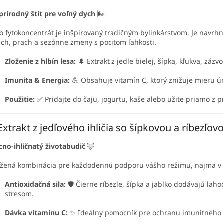
prírodný štít pre voľný dych
🌬️
o fytokoncentrát je inšpirovaný tradičným bylinkárstvom. Je navrh
ch, prach a sezónne zmeny s pocitom ľahkosti.
Zloženie z hlbín lesa:
🌲 Extrakt z jedle bielej, šípka, kľukva, záz
Imunita & Energia:
💪 Obsahuje vitamín C, ktorý znižuje mieru 
Použitie:
✅ Pridajte do čaju, jogurtu, kaše alebo užite priamo z p
Extrakt z jedľového ihličia so šípkovou a ríbezľov
no-ihličnatý životabudič
🦌
žená kombinácia pre každodennú podporu vášho režimu, najmä v o
Antioxidačná sila:
🛡️ Čierne ríbezle, šípka a jablko dodávajú la
stresom.
Dávka vitamínu C:
✨ Ideálny pomocník pre ochranu imunitného s