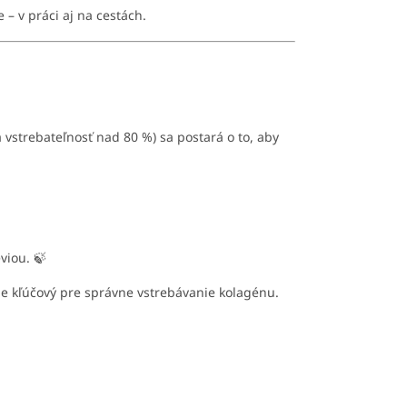
 – v práci aj na cestách.
á vstrebateľnosť nad 80 %) sa postará o to, aby
viou. 🍃
je kľúčový pre správne vstrebávanie kolagénu.