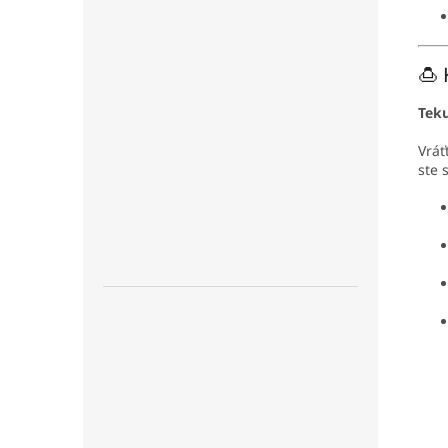
🍮 
Tek
Vráť
ste 