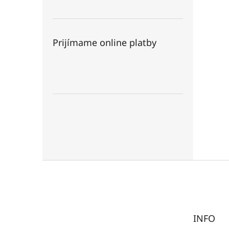
Prijímame online platby
Z
á
p
ä
t
INFO
i