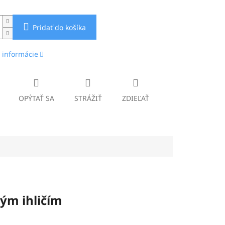
Pridať do košíka
 informácie
OPÝTAŤ SA
STRÁŽIŤ
ZDIEĽAŤ
vým ihličím