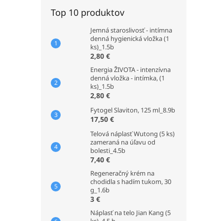
Top 10 produktov
Jemná staroslivosť - intímna
denná hygienická vložka (1
ks)_1.5b
2,80 €
Energia ŽIVOTA - intenzívna
denná vložka - intímka, (1
ks)_1.5b
2,80 €
Fytogel Slaviton, 125 ml_8.9b
17,50 €
Telová náplasť Wutong (5 ks)
zameraná na úľavu od
bolesti_4.5b
7,40 €
Regeneračný krém na
chodidla s hadím tukom, 30
g_1.6b
3 €
Náplasť na telo Jian Kang (5