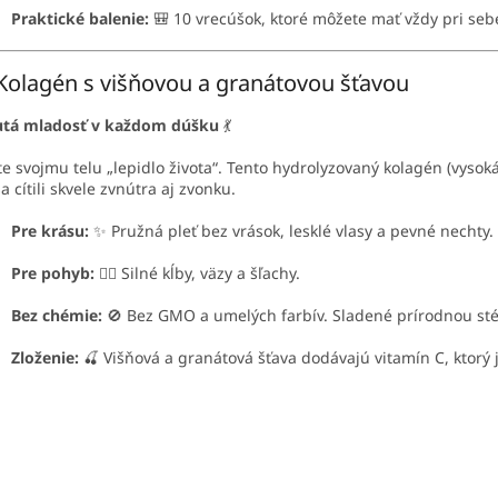
Praktické balenie:
🎒 10 vrecúšok, ktoré môžete mať vždy pri sebe
Kolagén s višňovou a granátovou šťavou
utá mladosť v každom dúšku
💃
te svojmu telu „lepidlo života“. Tento hydrolyzovaný kolagén (vysok
sa cítili skvele zvnútra aj zvonku.
Pre krásu:
✨ Pružná pleť bez vrások, lesklé vlasy a pevné nechty.
Pre pohyb:
🏃‍♂️ Silné kĺby, väzy a šľachy.
Bez chémie:
🚫 Bez GMO a umelých farbív. Sladené prírodnou sté
Zloženie:
🍒 Višňová a granátová šťava dodávajú vitamín C, ktorý 