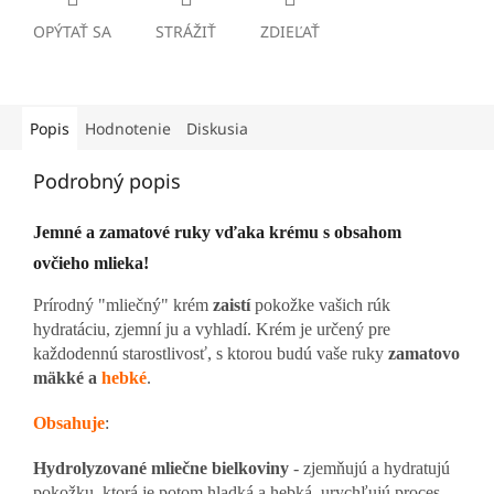
OPÝTAŤ SA
STRÁŽIŤ
ZDIEĽAŤ
Popis
Hodnotenie
Diskusia
Podrobný popis
Jemné a zamatové ruky vďaka krému s obsahom
ovčieho mlieka!
Prírodný "mliečný" krém
zaistí
pokožke vašich rúk
hydratáciu, zjemní ju a vyhladí. Krém je určený pre
každodennú starostlivosť, s ktorou budú vaše ruky
zamatovo
mäkké a
hebké
.
Obsahuje
:
Hydrolyzované mliečne bielkoviny
- zjemňujú a hydratujú
pokožku, ktorá je potom hladká a hebká, urychľujú proces