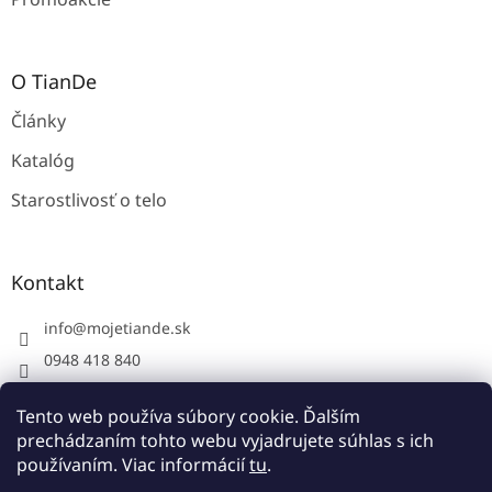
O TianDe
Články
Katalóg
Starostlivosť o telo
Kontakt
info
@
mojetiande.sk
0948 418 840
Facebook
Tento web používa súbory cookie. Ďalším
instagram - mojetiande
prechádzaním tohto webu vyjadrujete súhlas s ich
používaním. Viac informácií
tu
.