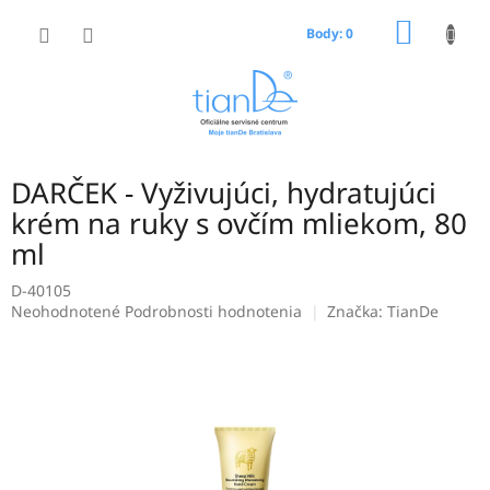
Prejsť
NÁKU
na
Body: 0
obsah
KOŠÍK
DARČEK - Vyživujúci, hydratujúci
krém na ruky s ovčím mliekom, 80
ml
D-40105
Priemerné
Neohodnotené
Podrobnosti hodnotenia
Značka:
TianDe
hodnotenie
produktu
je
0,0
z
5
hviezdičiek.