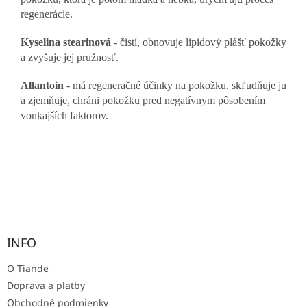
regenerácie.
Kyselina stearinová
- čistí, obnovuje lipidový plášť pokožky
a zvyšuje jej pružnosť.
Allantoin
- má regeneračné účinky na pokožku, skľudňuje ju
a zjemňuje, chráni pokožku pred negatívnym pôsobením
vonkajších faktorov.
Z
á
p
ä
INFO
t
O Tiande
i
e
Doprava a platby
Obchodné podmienky