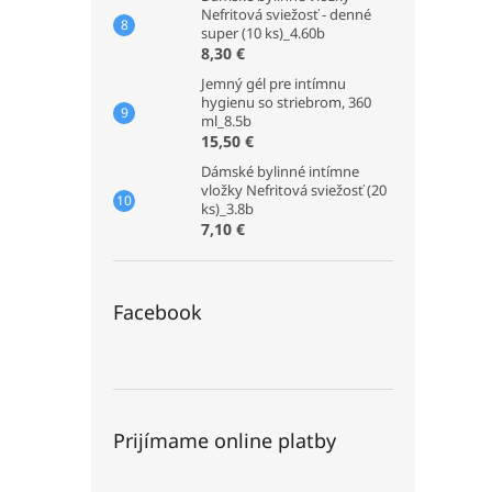
Nefritová sviežosť - denné
super (10 ks)_4.60b
8,30 €
Jemný gél pre intímnu
hygienu so striebrom, 360
ml_8.5b
15,50 €
Dámské bylinné intímne
vložky Nefritová sviežosť (20
ks)_3.8b
7,10 €
Facebook
Prijímame online platby