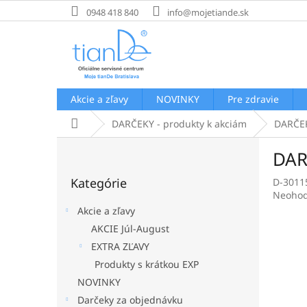
Prejsť
0948 418 840
info@mojetiande.sk
na
obsah
Akcie a zľavy
NOVINKY
Pre zdravie
Domov
DARČEKY - produkty k akciám
DARČEK 
B
DARČ
o
Preskočiť
č
Kategórie
D-3011
kategórie
n
Prieme
Neohod
ý
hodnot
Akcie a zľavy
p
produk
AKCIE Júl-August
a
je
EXTRA ZĽAVY
0,0
n
z
e
Produkty s krátkou EXP
5
l
NOVINKY
hviezdi
Darčeky za objednávku