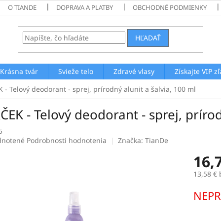
O TIANDE
DOPRAVA A PLATBY
OBCHODNÉ PODMIENKY
HĽADAŤ
Krásna tvár
Svieže telo
Zdravé vlasy
Získajte VIP z
- Telový deodorant - sprej, prírodný alunit a šalvia, 100 ml
EK - Telový deodorant - sprej, prírod
5
rné
notené
Podrobnosti hodnotenia
Značka:
TianDe
enie
16,
tu
13,58 €
Jednotk
NEPR
cena:
čiek.