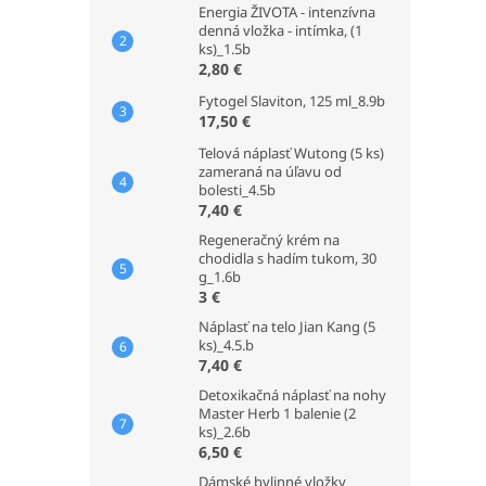
Energia ŽIVOTA - intenzívna
denná vložka - intímka, (1
ks)_1.5b
2,80 €
Fytogel Slaviton, 125 ml_8.9b
17,50 €
Telová náplasť Wutong (5 ks)
zameraná na úľavu od
bolesti_4.5b
7,40 €
Regeneračný krém na
chodidla s hadím tukom, 30
g_1.6b
3 €
Náplasť na telo Jian Kang (5
ks)_4.5.b
7,40 €
Detoxikačná náplasť na nohy
Master Herb 1 balenie (2
ks)_2.6b
6,50 €
Dámské bylinné vložky