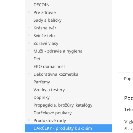
DECOIN
Pre zdravie
Sady a balíčky
Krásna tvár
Svieže telo
Zdravé vlasy
Muži - zdravie a hygiena
Deti
EKO domácnosť
Dekoratívna kozmetika
Popi
Parfémy
Vzorky a testery
Pod
Doplnky
Propagácia, brožúry, katalógy
Telo
Darčekové poukazy
Produktové rady
V zl
DARČEKY - produkty k akciám
žlia