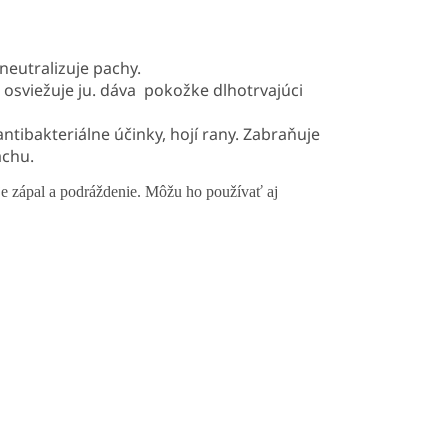
neutralizuje pachy.
, osviežuje ju. dáva pokožke dlhotrvajúci
antibakteriálne účinky, hojí rany. Zabraňuje
achu.
je zápal a podráždenie. Môžu ho používať aj