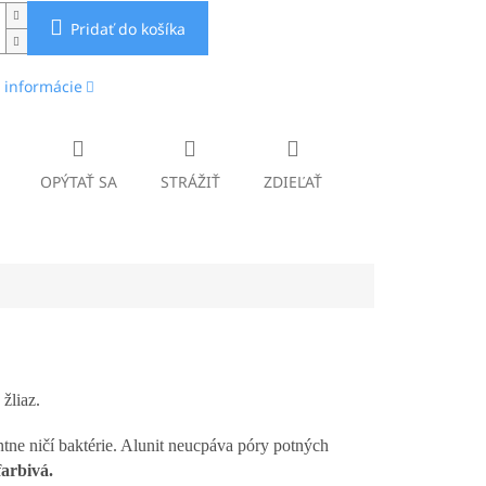
Pridať do košíka
 informácie
OPÝTAŤ SA
STRÁŽIŤ
ZDIEĽAŤ
žliaz.
ntne ničí baktérie. Alunit neucpáva póry potných
farbivá.