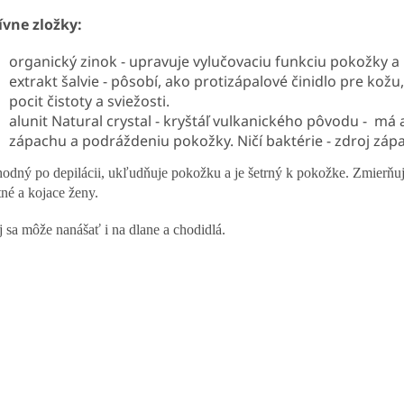
ívne zložky:
organický zinok - upravuje vylučovaciu funkciu pokožky a 
extrakt šalvie - pôsobí, ako protizápalové činidlo pre kožu
pocit čistoty a sviežosti.
alunit Natural crystal - kryštáľ vulkanického pôvodu - má 
zápachu a podráždeniu pokožky. Ničí baktérie - zdroj záp
hodný po depilácii, ukľudňuje pokožku a je šetrný k pokožke. Zmierňu
tné a kojace ženy.
j sa môže nanášať i na dlane a chodidlá.