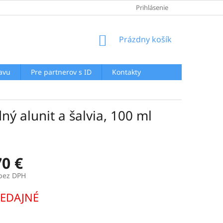
GDPR
AKO NAKUPOVAŤ
AKTUALITY
Prihlásenie
REKLAMAČNÝ POR
NÁKUPNÝ
Prázdny košík
KOŠÍK
ľavu
Pre partnerov s ID
Kontakty
ný alunit a šalvia, 100 ml
70 €
 bez DPH
ová
EDAJNÉ