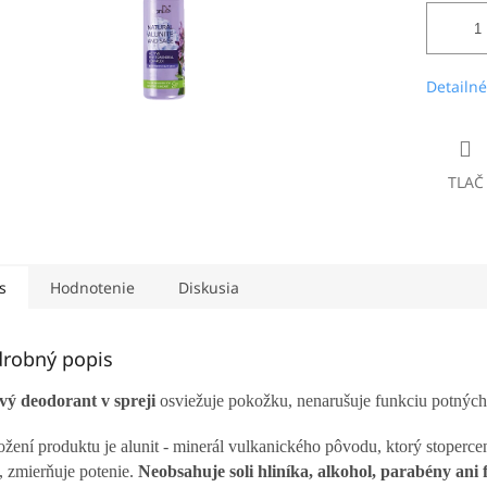
Detailné
TLAČ
s
Hodnotenie
Diskusia
robný popis
vý deodorant v spreji
osviežuje pokožku, nenarušuje funkciu potných 
ožení produktu je alunit - minerál vulkanickéh
o pôvodu, ktorý stoperce
z, zmierňuje potenie.
Neobsahuje soli hliníka, alkohol, parabény ani 