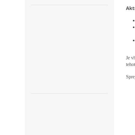
Akt
Je v
teho
Spre