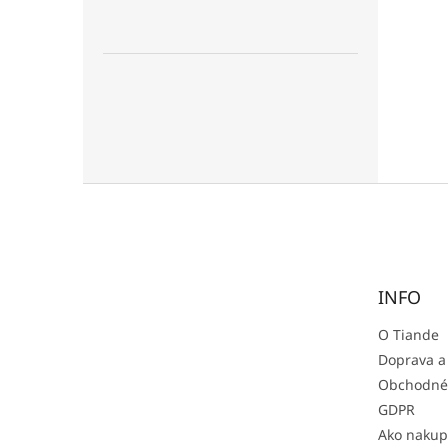
Z
á
p
ä
t
INFO
i
e
O Tiande
Doprava a
Obchodné
GDPR
Ako nakup