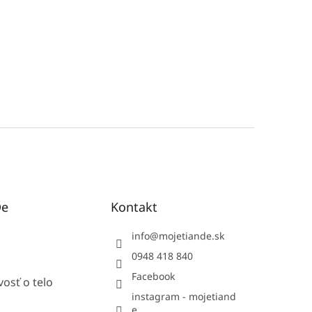
De
Kontakt
info
@
mojetiande.sk
0948 418 840
Facebook
vosť o telo
instagram - mojetiand
e