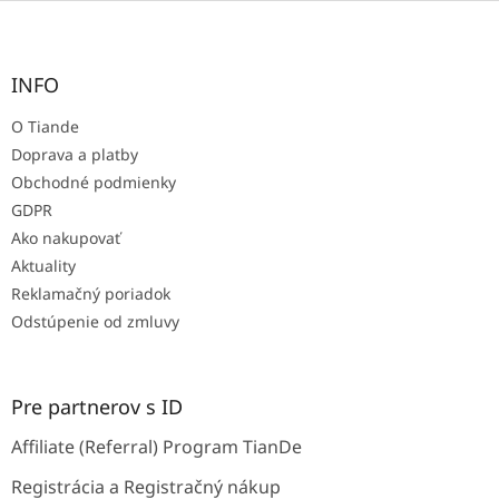
Z
á
p
ä
INFO
t
O Tiande
i
e
Doprava a platby
Obchodné podmienky
GDPR
Ako nakupovať
Aktuality
Reklamačný poriadok
Odstúpenie od zmluvy
Pre partnerov s ID
Affiliate (Referral) Program TianDe
Registrácia a Registračný nákup