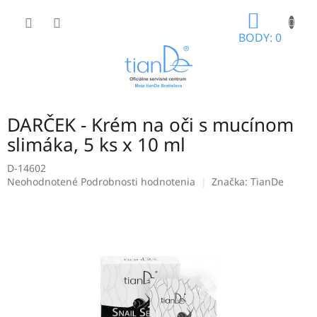
Prejsť
NÁKUP
na
obsah
KOŠÍK
BODY: 0
DARČEK - Krém na oči s mucínom
slimáka, 5 ks x 10 ml
D-14602
Priemerné
Neohodnotené
Podrobnosti hodnotenia
Značka:
TianDe
hodnotenie
produktu
je
0,0
z
5
hviezdičiek.