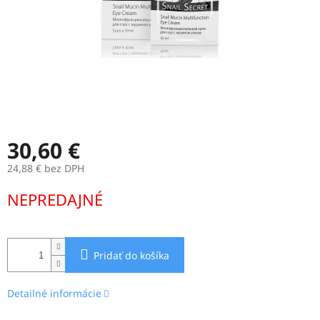
30,60 €
24,88 € bez DPH
Jednotková
NEPREDAJNÉ
cena:
Pridať do košíka
Detailné informácie