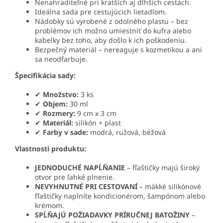
Nenahraditeľné pri kratších aj dlhších cestách.
Ideálna sada pre cestujúcich lietadlom.
Nádobky sú vyrobené z odolného plastu – bez
problémov ich možno umiestniť do kufra alebo
kabelky bez toho, aby došlo k ich poškodeniu.
Bezpečný materiál – nereaguje s kozmetikou a ani
sa neodfarbuje.
Špecifikácia sady:
✔
Množstvo:
3 ks
✔
Objem:
30 ml
✔
Rozmery:
9 cm x 3 cm
✔
Materiál:
silikón + plast
✔
Farby v sade:
modrá, ružová, béžová
Vlastnosti produktu:
JEDNODUCHÉ NAPĹŇANIE
– fľaštičky majú široký
otvor pre ľahké plnenie.
NEVYHNUTNÉ PRI CESTOVANÍ
– mäkké silikónové
fľaštičky naplníte kondicionérom, šampónom alebo
krémom.
SPĹŇAJÚ POŽIADAVKY PRÍRUČNEJ BATOŽINY
–