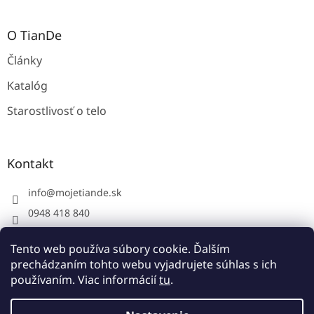
O TianDe
Články
Katalóg
Starostlivosť o telo
Kontakt
info
@
mojetiande.sk
0948 418 840
Facebook
Tento web používa súbory cookie. Ďalším
instagram - mojetiande
prechádzaním tohto webu vyjadrujete súhlas s ich
používaním. Viac informácií
tu
.
Vytvoril Shoptet