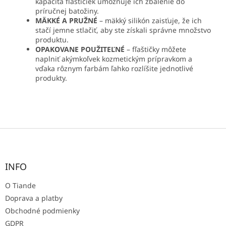
kapacita fľaštičiek umožňuje ich zbalenie do
príručnej batožiny.
MÄKKÉ A PRUŽNÉ
– mäkký silikón zaisťuje, že ich
stačí jemne stlačiť, aby ste získali správne množstvo
produktu.
OPAKOVANE POUŽITEĽNÉ
– fľaštičky môžete
naplniť akýmkoľvek kozmetickým prípravkom a
vďaka rôznym farbám ľahko rozlíšite jednotlivé
produkty.
Z
á
p
ä
INFO
t
O Tiande
i
e
Doprava a platby
Obchodné podmienky
GDPR