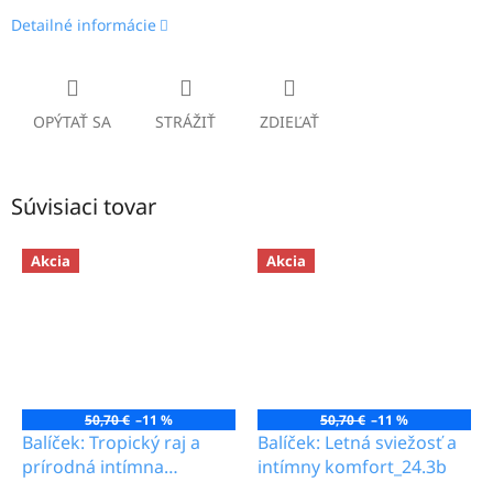
Detailné informácie
OPÝTAŤ SA
STRÁŽIŤ
ZDIEĽAŤ
Súvisiaci tovar
Akcia
Akcia
50,70 €
–11 %
50,70 €
–11 %
Balíček: Tropický raj a
Balíček: Letná sviežosť a
prírodná intímna
intímny komfort_24.3b
ochrana_24.3b