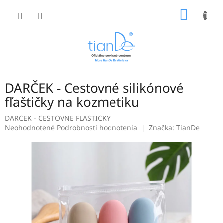
Prejsť
NÁKU
na
obsah
KOŠÍK
DARČEK - Cestovné silikónové
fľaštičky na kozmetiku
DARCEK - CESTOVNE FLASTICKY
Priemerné
Neohodnotené
Podrobnosti hodnotenia
Značka:
TianDe
hodnotenie
produktu
je
0,0
z
5
hviezdičiek.