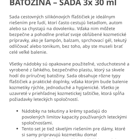
BATOŽINA – SADA 3x 30 ml
Sada cestovných silikónových fľaštičiek je ideálnym
riešením pre ľudí, ktorí často cestujú lietadlom, autom
alebo sa chystajú na dovolenku. Vďaka nim môžete
bezpečne a pohodlne preliať svoje obľúbené kozmetické
prípravky, ako je šampón, balzam, sprchovací gél, tekutý
odličovač alebo tonikum, bez toho, aby ste museli brať
celé veľké balenie.
Všetky nádobky sú opakovane použiteľné, vzduchotesné a
vyrobené z ľahkého, bezpečného plastu, ktorý sa skvele
hodí do príručnej batožiny. Sada obsahuje rôzne typy
fľaštičiek a praktické doplnky, vďaka ktorým bude balenie
kozmetiky rýchle, jednoduché a hygienické. Všetko je
uzavreté v priehľadnej kozmetickej taštičke, ktorá spĺňa
požiadavky leteckých spoločností.
Nádobky na tekutiny a krémy spadajú do
povolených limitov kapacity používaných leteckými
spoločnosťami.
Tento set je tiež skvelým riešením pre dámy, ktoré
si samy pripravujú kozmetiku doma!