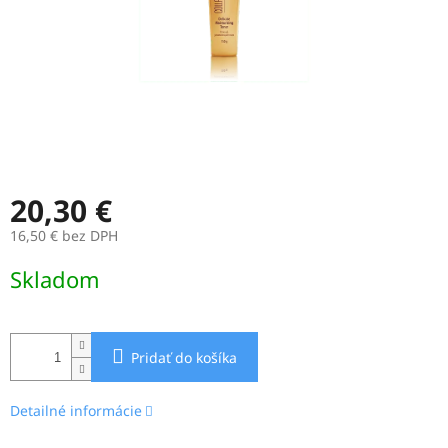
20,30 €
16,50 € bez DPH
Jednotková
Skladom
cena:
Pridať do košíka
Detailné informácie