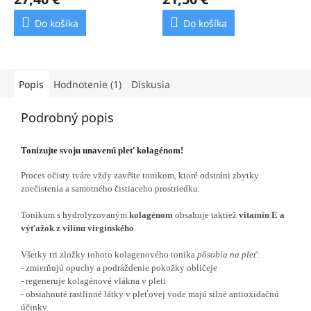
je
je
3,5
3,9
Do košíka
Do košíka
z
z
5
5
hviezdičiek.
hviezdičiek.
Popis
Hodnotenie (1)
Diskusia
Podrobný popis
Tonizujte svoju unavenú pleť kolagénom!
Proces očisty tváre vždy zavŕšte tonikom, ktoré odstráni zbytky
znečistenia a samotného čistiaceho prostriedku.
Tonikum s hydrolyzovaným
kolagénom
obsahuje taktiež
vitamín E a
výťažok z vilínu virginského
.
Všetky tri zložky tohoto kolagenového tonika
pôsobia na pleť
:
- zmierňujú opuchy a podráždenie pokožky obličeje
- regeneruje kolagénové vlákna v pleti
- obsiahnuté rastlinné látky v pleťovej vode majú silné antioxidačnú
účinky