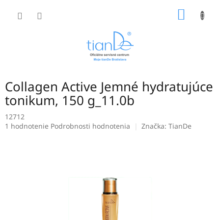
Prejsť
NÁKU
na
obsah
KOŠÍK
Collagen Active Jemné hydratujúce
tonikum, 150 g_11.0b
12712
Priemerné
1 hodnotenie
Podrobnosti hodnotenia
Značka:
TianDe
hodnotenie
produktu
je
5,0
z
5
hviezdičiek.