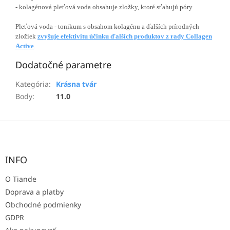
- kolagénová pleťová voda obsahuje zložky, ktoré sťahujú póry
Pleťová voda - tonikum s obsahom kolagénu a ďalších prírodných
zložiek
zvyšuje efektivitu účinku ďalších produktov z rady Collagen
Active
.
Dodatočné parametre
Kategória
:
Krásna tvár
Body
:
11.0
Z
á
p
ä
INFO
t
O Tiande
i
e
Doprava a platby
Obchodné podmienky
GDPR