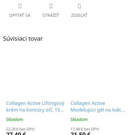
OPÝTAŤ SA
STRÁŽIŤ
ZDIEĽAŤ
Súvisiaci tovar
Collagen Active Liftingový
Collagen Active
krém na kontúry očí, 15
Modelujúci gél na tvár,
g_14.9b
150 g_12.0b
Skladom
Skladom
Priemerné
Priemerné
hodnotenie
hodnotenie
22,28 € bez DPH
17,48 € bez DPH
produktu
produktu
27,40 €
21,50 €