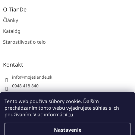
O TianDe
Články
Katalóg
Starostlivosť o telo
Kontakt
info
@
mojetiande.sk
0948 418 840
Facebook
Tento web používa súbory cookie. Ďalším
instagram - mojetiande
prechádzaním tohto webu vyjadrujete súhlas s ich
používaním. Viac informácií
tu
.
Vytvoril Shoptet
Nastavenie