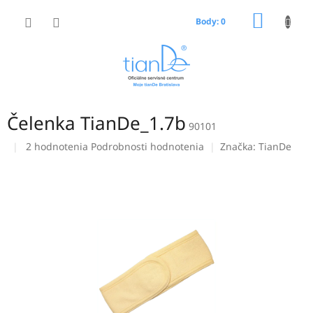
Prejsť
NÁKU
na
Body: 0
obsah
KOŠÍK
Čelenka TianDe_1.7b
90101
Priemerné
2 hodnotenia
Podrobnosti hodnotenia
Značka:
TianDe
hodnotenie
produktu
je
5,0
z
5
hviezdičiek.