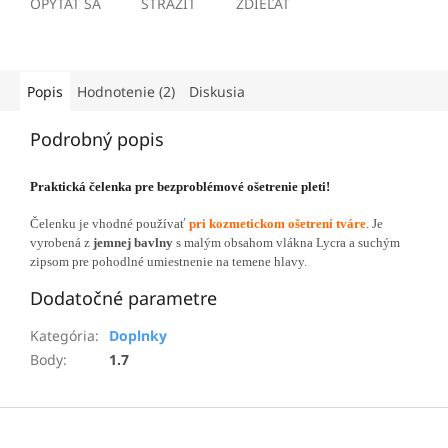
OPÝTAŤ SA
STRÁŽIŤ
ZDIEĽAŤ
Popis
Hodnotenie (2)
Diskusia
Podrobný popis
Praktická čelenka pre bezproblémové ošetrenie pleti!
Čelenku je vhodné používať
pri kozmetickom ošetrení tváre
. Je
vyrobená z
jemnej bavlny
s malým obsahom vlákna Lycra a suchým
zipsom pre pohodlné umiestnenie na temene hlavy.
Dodatočné parametre
Kategória
:
Doplnky
Body
:
1.7
Z
á