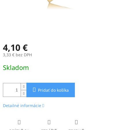
4,10 €
3,33 € bez DPH
Jednotková
Skladom
cena:
Pridať do košíka
Detailné informácie