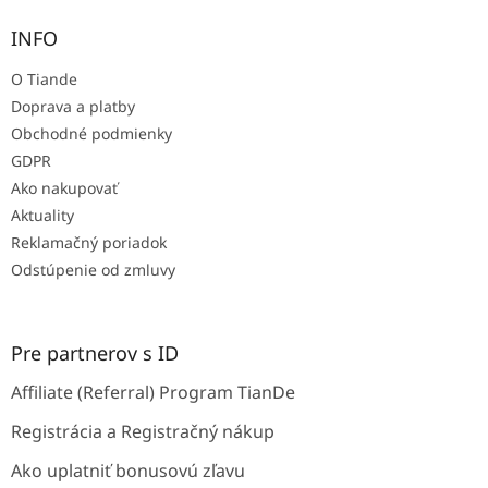
p
ä
INFO
t
O Tiande
i
e
Doprava a platby
Obchodné podmienky
GDPR
Ako nakupovať
Aktuality
Reklamačný poriadok
Odstúpenie od zmluvy
Pre partnerov s ID
Affiliate (Referral) Program TianDe
Registrácia a Registračný nákup
Ako uplatniť bonusovú zľavu