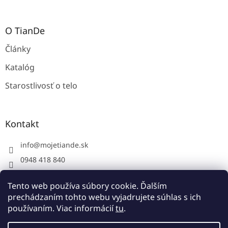
O TianDe
Články
Katalóg
Starostlivosť o telo
Kontakt
info
@
mojetiande.sk
0948 418 840
Facebook
Tento web používa súbory cookie. Ďalším
instagram - mojetiande
prechádzaním tohto webu vyjadrujete súhlas s ich
používaním. Viac informácií
tu
.
Vytvoril Shoptet