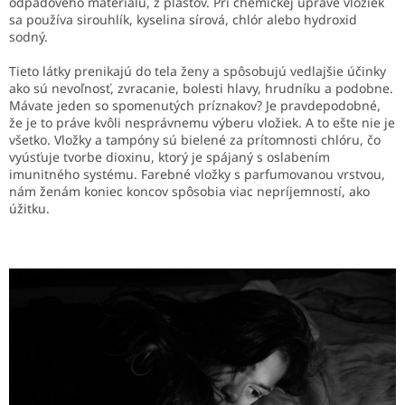
odpadového materiálu, z plastov. Pri chemickej úprave vložiek
sa používa sirouhlík, kyselina sírová, chlór alebo hydroxid
sodný.
Tieto látky prenikajú do tela ženy a spôsobujú vedlajšie účinky
ako sú nevoľnosť, zvracanie, bolesti hlavy, hrudníku a podobne.
Mávate jeden so spomenutých príznakov? Je pravdepodobné,
že je to práve kvôli nesprávnemu výberu vložiek. A to ešte nie je
všetko. Vložky a tampóny sú bielené za prítomnosti chlóru, čo
vyúsťuje tvorbe dioxinu, ktorý je spájaný s oslabením
imunitného systému.
Farebné vložky s parfumovanou vrstvou,
nám ženám koniec koncov spôsobia viac nepríjemností, ako
úžitku.