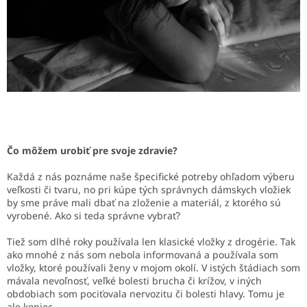
Čo môžem urobiť pre svoje zdravie?
Každá z nás poznáme naše špecifické potreby ohľadom výberu
veľkosti či tvaru, no pri kúpe tých správnych dámskych vložiek
by sme práve mali dbať na zloženie a materiál, z ktorého sú
vyrobené. Ako si teda správne vybrať?
Tiež som dlhé roky používala len klasické vložky z drogérie. Tak
ako mnohé z nás som nebola informovaná a používala som
vložky, ktoré používali ženy v mojom okolí. V istých štádiach som
mávala nevoľnosť, veľké bolesti brucha či krížov, v iných
obdobiach som pociťovala nervozitu či bolesti hlavy. Tomu je
ale koniec.