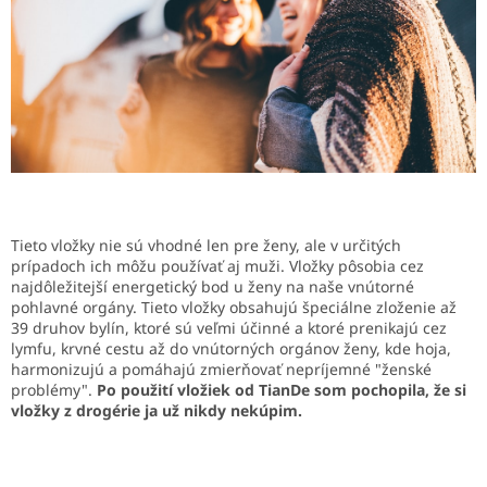
Tieto vložky nie sú vhodné len pre ženy, ale v určitých
prípadoch ich môžu používať aj muži. Vložky pôsobia cez
najdôležitejší energetický bod u ženy na naše vnútorné
pohlavné orgány. Tieto vložky obsahujú špeciálne zloženie až
39 druhov bylín, ktoré sú veľmi účinné a ktoré prenikajú cez
lymfu, krvné cestu až do vnútorných orgánov ženy, kde hoja,
harmonizujú a pomáhajú zmierňovať nepríjemné "ženské
problémy".
Po použití vložiek od TianDe som pochopila, že si
vložky z drogérie ja už nikdy nekúpim.