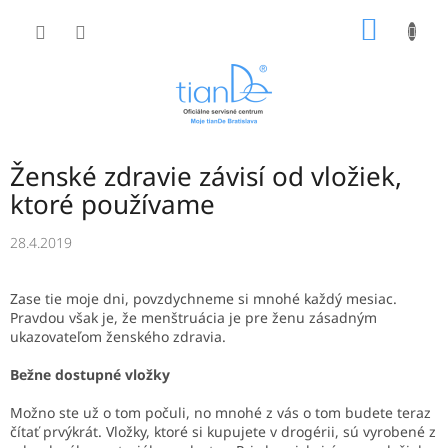
Prejsť
NÁKU
na
obsah
KOŠÍK
Ženské zdravie závisí od vložiek,
ktoré používame
28.4.2019
Zase tie moje dni, povzdychneme si mnohé každý mesiac.
Pravdou však je, že menštruácia je pre ženu zásadným
ukazovateľom ženského zdravia.
Bežne dostupné vložky
Možno ste už o tom počuli, no mnohé z vás o tom budete teraz
čítať prvýkrát. Vložky, ktoré si kupujete v drogérii, sú vyrobené z