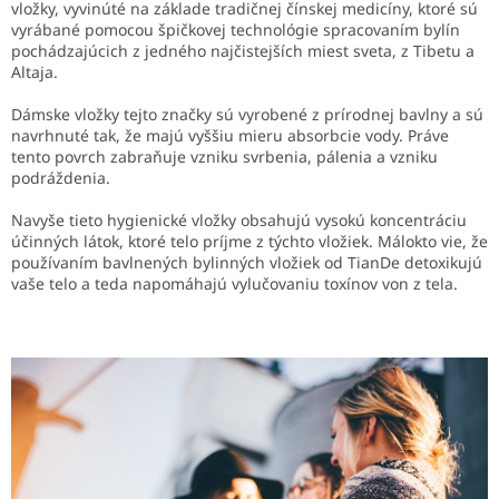
vložky, vyvinúté na základe tradičnej čínskej medicíny, ktoré sú
vyrábané pomocou špičkovej technológie spracovaním bylín
pochádzajúcich z jedného najčistejších miest sveta, z Tibetu a
Altaja.
Dámske vložky tejto značky sú vyrobené z prírodnej bavlny a sú
navrhnuté tak, že majú vyššiu mieru absorbcie vody. Práve
tento povrch zabraňuje vzniku svrbenia, pálenia a vzniku
podráždenia.
Navyše tieto hygienické vložky obsahujú vysokú koncentráciu
účinných látok, ktoré telo príjme z týchto vložiek. Málokto vie, že
používaním bavlnených bylinných vložiek od TianDe detoxikujú
vaše telo a teda napomáhajú vylučovaniu toxínov von z tela.