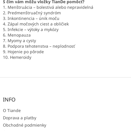
S čím vám môžu vložky TianDe pomôcť?
1. Menštruácia – bolestivá alebo nepravidelná
2. Predmenštruačný syndróm
3. Inkontinencia – únik moču
4. Zápal močových ciest a obličiek
5. Infekcie – výtoky a mykózy
6. Menopauza
7. Myomy a cysty
8. Podpora tehotenstva – neplodnosť
9. Hojenie po pôrode
10. Hemeroidy
Z
á
p
ä
INFO
t
O Tiande
i
e
Doprava a platby
Obchodné podmienky