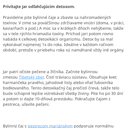
Privítajte jar odľahčujúcim detoxom.
Pravidelne pite bylinné čaje a zbavte sa nahromadených
toxínov. V zime sa poväčšinou zdržiavame vnútri (doma, v práci,
kaviarňach a pod.) A moc sa v krátkych dňoch nehýbeme, takže
sa v tele rýchlo hromadia toxíny. Príchod jari potom rovno
nabáda k celkovej detoxikácii organizmu. Detox by sa mal
vykonávať najmenej 1x do roka. Ideálne v každom ročnom
období, pretože v priebehu roka sú namáhané vždy iné orgány.
Jar patrí očiste pečene a žlčníka. Začnite bylinnou
zmesou
Tibetský zber
. Čistí tráviacu sústavu. Obsahuje kvet
harmančeka pravého, jahodové listy alebo vňať ľubovníka
bodkovaného. Tento detoxikačný čaj prečistí črevá, takže telo
bude schopné lepšie vstrebávať všetky živiny. Pite ho po 30 dní
a potom si dajte 10-dňová prestávku. Pokračujte čajom z
pestreca, uľavíte pečeni.
Bylinný čaj s
pestrecom mariánskym
podporuje normálnu