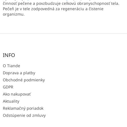
činnosť pečene a povzbudzuje celkovú obranyschopnosť tela.
Pečeň je v tele zodpovedná za regeneráciu a čistenie
organizmu.
Z
á
p
ä
INFO
t
O Tiande
i
e
Doprava a platby
Obchodné podmienky
GDPR
Ako nakupovať
Aktuality
Reklamačný poriadok
Odstúpenie od zmluvy