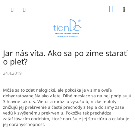
Prejsť
NÁKU
na
obsah
KOŠÍK
Jar nás víta. Ako sa po zime starať
o pleť?
24.4.2019
Môže sa to zdať nelogické, ale pokožka je v zime oveľa
dehydratovanejšia ako v lete. Dlhé mesiace sa na nej podpisujú
3 hlavné faktory. Vietor a mráz ju vysušujú, nízke teploty
znižujú jej prekrvenie a časté prechody z tepla do zimy zase
vedú k zvýšenému prekrveniu. Pokožka tak prechádza
zaťažkávacím obdobím, ktoré narušuje jej štruktúru a oslabuje
jej obranyschopnosť.