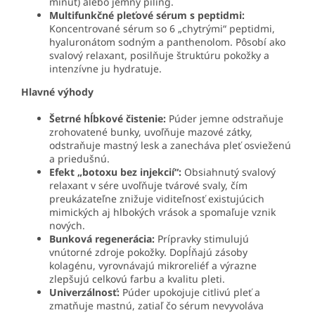
minút) alebo jemný píling.
Multifunkčné pleťové sérum s peptidmi:
Koncentrované sérum so 6 „chytrými“ peptidmi,
hyaluronátom sodným a panthenolom. Pôsobí ako
svalový relaxant, posilňuje štruktúru pokožky a
intenzívne ju hydratuje.
Hlavné výhody
Šetrné hĺbkové čistenie:
Púder jemne odstraňuje
zrohovatené bunky, uvoľňuje mazové zátky,
odstraňuje mastný lesk a zanecháva pleť osvieženú
a priedušnú.
Efekt „botoxu bez injekcií“:
Obsiahnutý svalový
relaxant v sére uvoľňuje tvárové svaly, čím
preukázateľne znižuje viditeľnosť existujúcich
mimických aj hlbokých vrások a spomaľuje vznik
nových.
Bunková regenerácia:
Prípravky stimulujú
vnútorné zdroje pokožky. Dopĺňajú zásoby
kolagénu, vyrovnávajú mikroreliéf a výrazne
zlepšujú celkovú farbu a kvalitu pleti.
Univerzálnosť:
Púder upokojuje citlivú pleť a
zmatňuje mastnú, zatiaľ čo sérum nevyvoláva