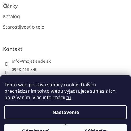
Články
Katalóg
Starostlivosť o telo
Kontakt
info
@
mojetiande.sk
0948 418 840
Facebook
Tento web používa súbory cookie. Ďalším
instagram - mojetiande
prechádzaním tohto webu vyjadrujete súhlas s ich
používaním. Viac informácií
tu
.
Vytvoril Shoptet
Nastavenie
Copyright 2026
Moje TianDe Bratislava
. Všetky práva