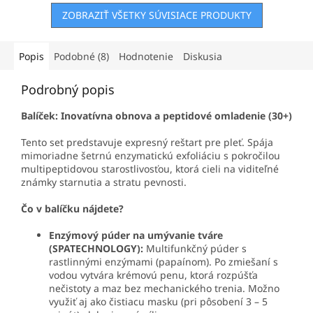
ZOBRAZIŤ VŠETKY SÚVISIACE PRODUKTY
Popis
Podobné (8)
Hodnotenie
Diskusia
Podrobný popis
Balíček: Inovatívna obnova a peptidové omladenie (30+)
Tento set predstavuje expresný reštart pre pleť. Spája
mimoriadne šetrnú enzymatickú exfoliáciu s pokročilou
multipeptidovou starostlivosťou, ktorá cieli na viditeľné
známky starnutia a stratu pevnosti.
Čo v balíčku nájdete?
Enzýmový púder na umývanie tváre
(SPATECHNOLOGY):
Multifunkčný púder s
rastlinnými enzýmami (papaínom). Po zmiešaní s
vodou vytvára krémovú penu, ktorá rozpúšťa
nečistoty a maz bez mechanického trenia. Možno
využiť aj ako čistiacu masku (pri pôsobení 3 – 5