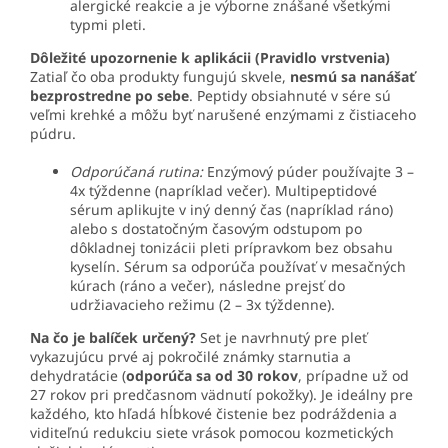
alergické reakcie a je výborne znášané všetkými
typmi pleti.
Dôležité upozornenie k aplikácii (Pravidlo vrstvenia)
Zatiaľ čo oba produkty fungujú skvele,
nesmú sa nanášať
bezprostredne po sebe
. Peptidy obsiahnuté v sére sú
veľmi krehké a môžu byť narušené enzýmami z čistiaceho
púdru.
Odporúčaná rutina:
Enzýmový púder používajte 3 –
4x týždenne (napríklad večer). Multipeptidové
sérum aplikujte v iný denný čas (napríklad ráno)
alebo s dostatočným časovým odstupom po
dôkladnej tonizácii pleti prípravkom bez obsahu
kyselín. Sérum sa odporúča používať v mesačných
kúrach (ráno a večer), následne prejsť do
udržiavacieho režimu (2 – 3x týždenne).
Na čo je balíček určený?
Set je navrhnutý pre pleť
vykazujúcu prvé aj pokročilé známky starnutia a
dehydratácie (
odporúča sa od 30 rokov
, prípadne už od
27 rokov pri predčasnom vädnutí pokožky). Je ideálny pre
každého, kto hľadá hĺbkové čistenie bez podráždenia a
viditeľnú redukciu siete vrások pomocou kozmetických