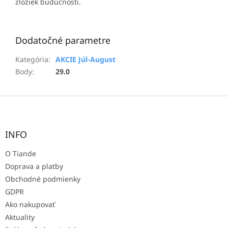
zložiek budúcnosti.
Dodatočné parametre
Kategória
:
AKCIE Júl-August
Body
:
29.0
Z
á
p
ä
INFO
t
O Tiande
i
e
Doprava a platby
Obchodné podmienky
GDPR
Ako nakupovať
Aktuality