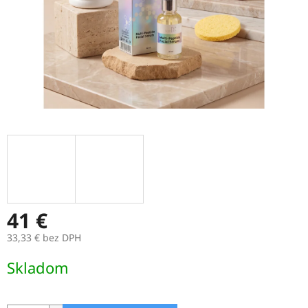
41 €
33,33 € bez DPH
Jednotková
Skladom
cena: