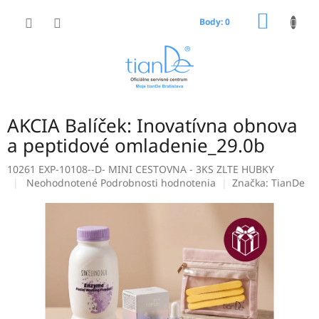
Prejsť
NÁKU
na
Body: 0
obsah
KOŠÍK
AKCIA Balíček: Inovatívna obnova
a peptidové omladenie_29.0b
10261 EXP-10108--D- MINI CESTOVNA - 3KS ZLTE HUBKY
Priemerné
Neohodnotené
Podrobnosti hodnotenia
Značka:
TianDe
hodnotenie
produktu
je
0,0
z
5
hviezdičiek.