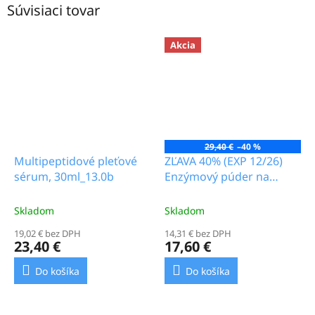
Súvisiaci tovar
Akcia
29,40 €
–40 %
Multipeptidové pleťové
ZĽAVA 40% (EXP 12/26)
sérum, 30ml_13.0b
Enzýmový púder na
umývanie tváre
"SpaTechnology",
Skladom
Skladom
70g_16.0b
19,02 € bez DPH
14,31 € bez DPH
23,40 €
17,60 €
Do košíka
Do košíka