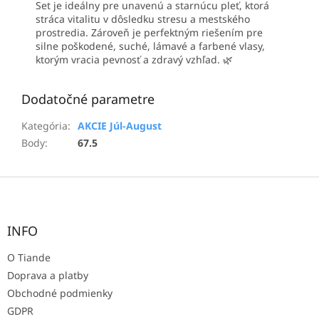
Set je ideálny pre unavenú a starnúcu pleť, ktorá
stráca vitalitu v dôsledku stresu a mestského
prostredia. Zároveň je perfektným riešením pre
silne poškodené, suché, lámavé a farbené vlasy,
ktorým vracia pevnosť a zdravý vzhľad. 🌿
Dodatočné parametre
Kategória
:
AKCIE Júl-August
Body
:
67.5
Z
á
p
ä
INFO
t
O Tiande
i
e
Doprava a platby
Obchodné podmienky
GDPR