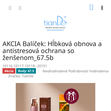
Prejsť
NÁKU
na
obsah
KOŠÍK
AKCIA Balíček: Hĺbková obnova a
antistresová ochrana so
ženšenom_67.5b
10116-10117-10118--20151
Priemerné
Neohodnotené
Podrobnosti hodnotenia
Akcia
Body: 67.5
hodnotenie
Značka:
TianDe
produktu
je
0,0
z
5
hviezdičiek.