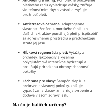
Anti-aging a lifting:
Komplexné používanie
pleťového radu vyhladzuje vrásky, znižuje
viditeľnosť mimických vrások a zvyšuje
pružnosť pleti.
Antistresová ochrana:
Adaptogénne
vlastnosti ženšenu, morského feniklu a
ďalších extraktov pomáhajú pleti prispôsobiť
sa agresívnemu prostrediu a predchádzajú
strate jej jasu.
Hĺbková regenerácia pleti:
Výťažky z
orchidey, laktobacily a kyselina
polyglutámová intenzívne hydratujú a
posilňujú prirodzenú obranyschopnosť
pokožky.
Záchrana pre vlasy:
Šampón zlepšuje
prekrvenie vlasovej pokožky, znižuje
vypadávanie vlasov, zmierňuje svrbenie a
dodáva vlasom zdravý lesk.
Na čo je balíček určený?