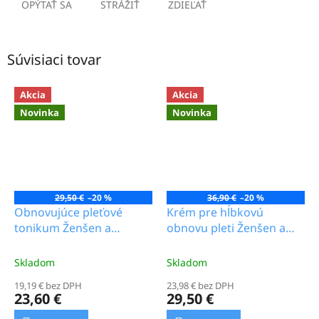
OPÝTAŤ SA
STRÁŽIŤ
ZDIEĽAŤ
Súvisiaci tovar
Akcia
Akcia
Novinka
Novinka
29,50 €
–20 %
36,90 €
–20 %
Obnovujúce pleťové
Krém pre hĺbkovú
tonikum Ženšen a
obnovu pleti Ženšen a
pivonka, 100 ml_19.0b
orchidea, 50 g_23.5b
Skladom
Skladom
19,19 € bez DPH
23,98 € bez DPH
23,60 €
29,50 €