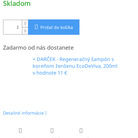
Skladom
cena:
Pridať do košíka
Zadarmo od nás dostanete
+ DARČEK - Regeneračný šampón s
koreňom ženšenu EcoDeViva, 200ml
v hodnote 11 €
Detailné informácie