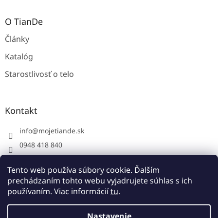
O TianDe
Články
Katalóg
Starostlivosť o telo
Kontakt
info
@
mojetiande.sk
0948 418 840
Facebook
Tento web používa súbory cookie. Ďalším
instagram - mojetiande
prechádzaním tohto webu vyjadrujete súhlas s ich
používaním. Viac informácií
tu
.
Vytvoril Shoptet
Nastavenie