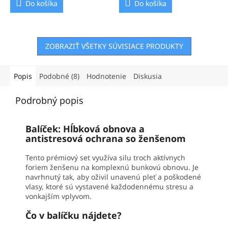
Do košíka
Do košíka
ZOBRAZIŤ VŠETKY SÚVISIACE PRODUKTY
Popis
Podobné (8)
Hodnotenie
Diskusia
Podrobný popis
Balíček: Hĺbková obnova a
antistresová ochrana so ženšenom
Tento prémiový set využíva silu troch aktívnych
foriem ženšenu na komplexnú bunkovú obnovu. Je
navrhnutý tak, aby oživil unavenú pleť a poškodené
vlasy, ktoré sú vystavené každodennému stresu a
vonkajším vplyvom.
Čo v balíčku nájdete?