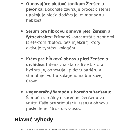
Obnovujúce pleťové tonikum Ženšen a
pivonka:
Dokonale završuje proces čistenia,
upokojuje pleť a dodáva jej mimoriadnu
hebkosť.
Sérum pre hĺbkovú obnovu pleti Ženšen a
fytoextrakty:
Prírodný koncentrát s peptidmi
(s efektom "botoxu bez injekcií"), ktorý
aktivuje syntézu kolagénu.
Krém pre hĺbkovú obnovu pleti Ženšen a
orchidea:
Intenzívna starostlivosť, ktorá
hydratuje, obnovuje lipidovú bariéru a
stimuluje tvorbu kolagénu na bunkovej
úrovni.
Regeneračný šampón s koreňom ženšenu:
Šampón s reálnym koreňom ženšenu vo
vnútri fľaše pre stimuláciu rastu a obnovu
poškodenej štruktúry vlasov.
Hlavné výhody