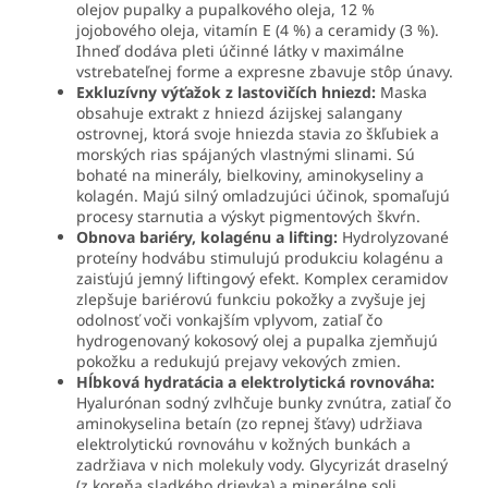
olejov pupalky a pupalkového oleja, 12 %
jojobového oleja, vitamín E (4 %) a ceramidy (3 %).
Ihneď dodáva pleti účinné látky v maximálne
vstrebateľnej forme a expresne zbavuje stôp únavy.
Exkluzívny výťažok z lastovičích hniezd:
Maska
obsahuje extrakt z hniezd ázijskej salangany
ostrovnej, ktorá svoje hniezda stavia zo škľubiek a
morských rias spájaných vlastnými slinami. Sú
bohaté na minerály, bielkoviny, aminokyseliny a
kolagén. Majú silný omladzujúci účinok, spomaľujú
procesy starnutia a výskyt pigmentových škvŕn.
Obnova bariéry, kolagénu a lifting:
Hydrolyzované
proteíny hodvábu stimulujú produkciu kolagénu a
zaisťujú jemný liftingový efekt. Komplex ceramidov
zlepšuje bariérovú funkciu pokožky a zvyšuje jej
odolnosť voči vonkajším vplyvom, zatiaľ čo
hydrogenovaný kokosový olej a pupalka zjemňujú
pokožku a redukujú prejavy vekových zmien.
Hĺbková hydratácia a elektrolytická rovnováha:
Hyalurónan sodný zvlhčuje bunky zvnútra, zatiaľ čo
aminokyselina betaín (zo repnej šťavy) udržiava
elektrolytickú rovnováhu v kožných bunkách a
zadržiava v nich molekuly vody. Glycyrizát draselný
(z koreňa sladkého drievka) a minerálne soli