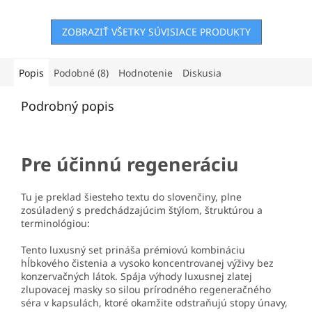
hviezdičiek.
hviezdičiek.
ZOBRAZIŤ VŠETKY SÚVISIACE PRODUKTY
Popis
Podobné (8)
Hodnotenie
Diskusia
Podrobný popis
Pre účinnú regeneráciu
Tu je preklad šiesteho textu do slovenčiny, plne
zosúladený s predchádzajúcim štýlom, štruktúrou a
terminológiou:
Tento luxusný set prináša prémiovú kombináciu
hĺbkového čistenia a vysoko koncentrovanej výživy bez
konzervačných látok. Spája výhody luxusnej zlatej
zlupovacej masky so silou prírodného regeneračného
séra v kapsulách, ktoré okamžite odstraňujú stopy únavy,