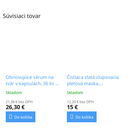
Súvisiaci tovar
Obnovujúce sérum na
Čistiaca zlatá zlupovacia
tvár v kapsulách, 36 ks x
pleťová maska,
0,7 g_14.3b
130ml_8.0b
Skladom
Skladom
Priemerné
Priemerné
hodnotenie
hodnotenie
21,38 € bez DPH
12,20 € bez DPH
produktu
produktu
26,30 €
15 €
je
je
4,0
4,0
Do košíka
Do košíka
z
z
5
5