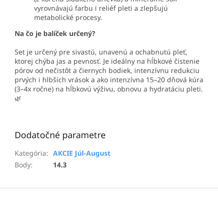
vyrovnávajú farbu i reliéf pleti a zlepšujú
metabolické procesy.
Na čo je balíček určený?
Set je určený pre sivastú, unavenú a ochabnutú pleť,
ktorej chýba jas a pevnosť. Je ideálny na hĺbkové čistenie
pórov od nečistôt a čiernych bodiek, intenzívnu redukciu
prvých i hlbších vrások a ako intenzívna 15–20 dňová kúra
(3–4x ročne) na hĺbkovú výživu, obnovu a hydratáciu pleti.
🌿
Dodatočné parametre
Kategória
:
AKCIE Júl-August
Body
:
14.3
Z
á
p