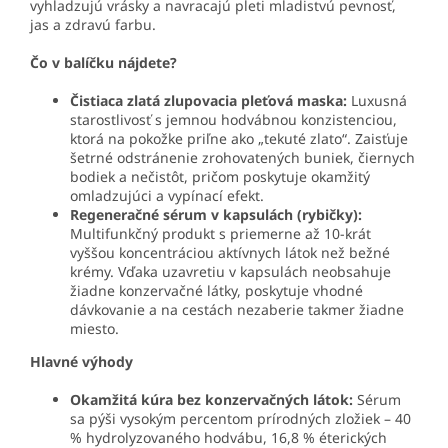
vyhladzujú vrásky a navracajú pleti mladistvú pevnosť,
jas a zdravú farbu.
Čo v balíčku nájdete?
Čistiaca zlatá zlupovacia pleťová maska:
Luxusná
starostlivosť s jemnou hodvábnou konzistenciou,
ktorá na pokožke priľne ako „tekuté zlato“. Zaisťuje
šetrné odstránenie zrohovatených buniek, čiernych
bodiek a nečistôt, pričom poskytuje okamžitý
omladzujúci a vypínací efekt.
Regeneračné sérum v kapsulách (rybičky):
Multifunkčný produkt s priemerne až 10-krát
vyššou koncentráciou aktívnych látok než bežné
krémy. Vďaka uzavretiu v kapsulách neobsahuje
žiadne konzervačné látky, poskytuje vhodné
dávkovanie a na cestách nezaberie takmer žiadne
miesto.
Hlavné výhody
Okamžitá kúra bez konzervačných látok:
Sérum
sa pýši vysokým percentom prírodných zložiek – 40
% hydrolyzovaného hodvábu, 16,8 % éterických