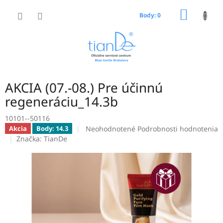
Prejsť
NÁKU
na
Body: 0
obsah
KOŠÍK
AKCIA (07.-08.) Pre účinnú
regeneráciu_14.3b
10101--50116
Priemerné
Neohodnotené
Podrobnosti hodnotenia
Akcia
Body: 14.3
hodnotenie
Značka:
TianDe
produktu
je
0,0
z
5
hviezdičiek.