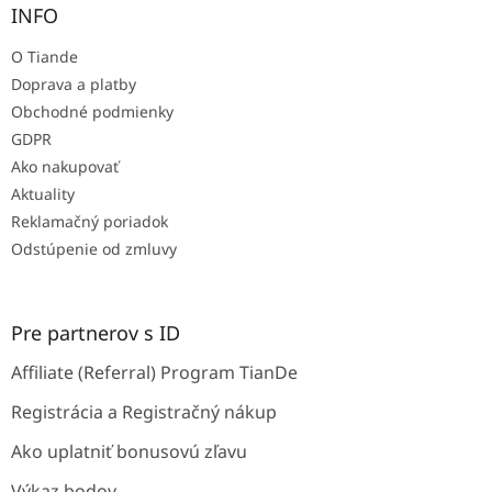
ä
INFO
t
O Tiande
i
e
Doprava a platby
Obchodné podmienky
GDPR
Ako nakupovať
Aktuality
Reklamačný poriadok
Odstúpenie od zmluvy
Pre partnerov s ID
Affiliate (Referral) Program TianDe
Registrácia a Registračný nákup
Ako uplatniť bonusovú zľavu
Výkaz bodov