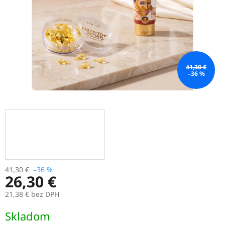
41,30 €
–36 %
41,30 €
–36 %
26,30 €
21,38 € bez DPH
Jednotková
Skladom
cena: